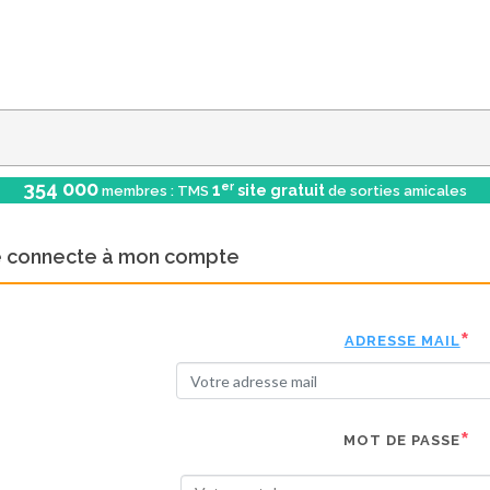
354 000
er
1
site gratuit
membres : TMS
de sorties amicales
e connecte à mon compte
ADRESSE MAIL
MOT DE PASSE