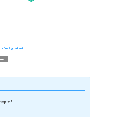
, c'est gratuit.
ment
compte ?