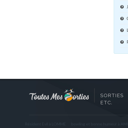
SORTIES 
ETC.
Résident Evil à LOMME
bowling et bonne humeur à AM