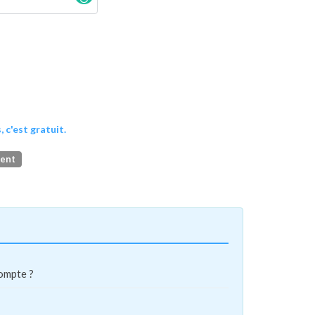
, c'est gratuit.
ment
compte ?