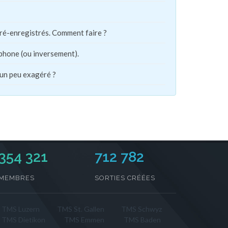
pré-enregistrés. Comment faire ?
phone (ou inversement).
 un peu exagéré ?
354 321
712 782
MEMBRES
SORTIES CRÉÉES
TMS Luzern
TMS St. Gallen
TMS Schwyz
TMS Dietikon
TMS Emmen
TMS Baden