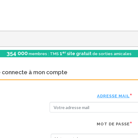
354 000
er
1
site gratuit
membres : TMS
de sorties amicales
e connecte à mon compte
ADRESSE MAIL
MOT DE PASSE