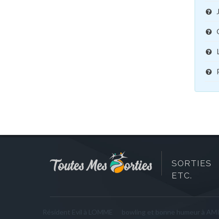
SORTIES 
ETC.
Résident Evil à LOMME
bowling et bonne humeur à AM