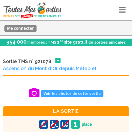
Me connecter
354 000
er
1
site gratuit
membres : TMS
de sorties amicales
Sortie TMS n° 921078
Ascension du Mont d'Or depuis Métabief
Voir les photos de cette sortie
LA SORTIE