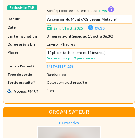
Exclusivité TMS
Sortie proposée seulement sur
TMS
Intitulé
Ascension du Mont d'Or depuis Métabief
Date
Sam. 11 oct. 2025
09:30
Limite inscription
3 heures avant (
jusqu'au 11 oct. à 06:30
)
Durée prévisible
Environ 7 heures
Places
12 places (actuellement 11 inscrits)
Sortie suivie par
2 personnes
Lieu de l'activité
METABIEF (25)
Type de sortie
Randonnée
Sortie gratuite ?
Cette sortie est
gratuite
Non
Access. PMR ?
ORGANISATEUR
Bertrand25