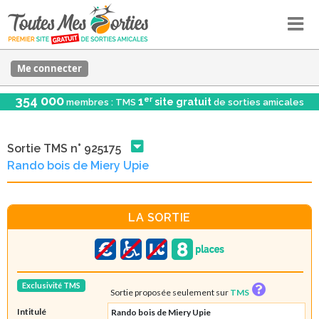
Me connecter
354 000
er
1
site gratuit
membres : TMS
de sorties amicales
Sortie TMS n° 925175
Rando bois de Miery Upie
LA SORTIE
Exclusivité TMS
Sortie proposée seulement sur
TMS
Intitulé
Rando bois de Miery Upie