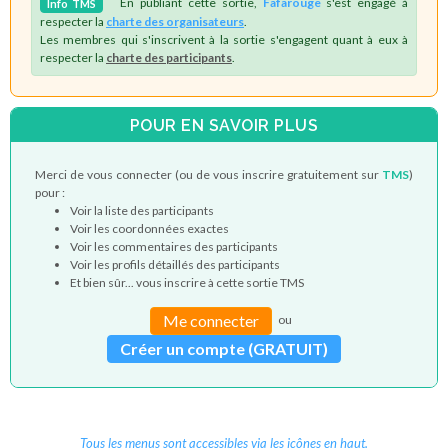
En publiant cette sortie,
Fafarouge
s'est engagé à
Info
TMS
respecter la
charte des organisateurs
.
Les membres qui s'inscrivent à la sortie s'engagent quant à eux à
respecter la
charte des participants
.
POUR EN SAVOIR PLUS
Merci de vous connecter (ou de vous inscrire gratuitement sur
TMS
)
pour :
Voir la liste des participants
Voir les coordonnées exactes
Voir les commentaires des participants
Voir les profils détaillés des participants
Et bien sûr... vous inscrire à cette sortie TMS
Me connecter
ou
Créer un compte (GRATUIT)
Tous les menus sont accessibles via les icônes en haut.