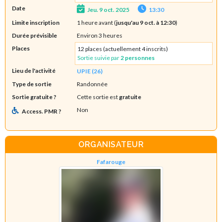
Date
Jeu. 9 oct. 2025
13:30
Limite inscription
1 heure avant (
jusqu'au 9 oct. à 12:30
)
Durée prévisible
Environ 3 heures
Places
12 places (actuellement 4 inscrits)
Sortie suivie par
2 personnes
Lieu de l'activité
UPIE (26)
Type de sortie
Randonnée
Sortie gratuite ?
Cette sortie est
gratuite
Non
Access. PMR ?
ORGANISATEUR
Fafarouge