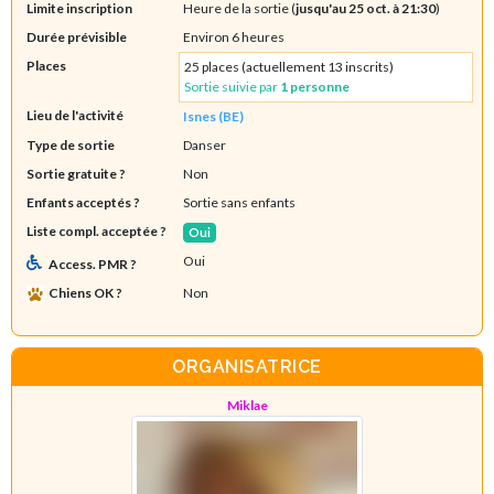
Limite inscription
Heure de la sortie (
jusqu'au 25 oct. à 21:30
)
Durée prévisible
Environ 6 heures
Places
25 places (actuellement 13 inscrits)
Sortie suivie par
1 personne
Lieu de l'activité
Isnes (BE)
Type de sortie
Danser
Sortie gratuite ?
Non
Enfants acceptés ?
Sortie sans enfants
Liste compl. acceptée ?
Oui
Oui
Access. PMR ?
Chiens OK ?
Non
ORGANISATRICE
Miklae