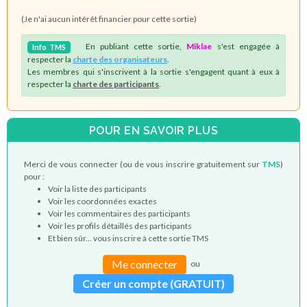
(Je n'ai aucun intérêt financier pour cette sortie)
En publiant cette sortie,
Miklae
s'est engagée à
Info
TMS
respecter la
charte des organisateurs
.
Les membres qui s'inscrivent à la sortie s'engagent quant à eux à
respecter la
charte des participants
.
POUR EN SAVOIR PLUS
Merci de vous connecter (ou de vous inscrire gratuitement sur
TMS
)
pour :
Voir la liste des participants
Voir les coordonnées exactes
Voir les commentaires des participants
Voir les profils détaillés des participants
Et bien sûr... vous inscrire à cette sortie TMS
Me connecter
ou
Créer un compte (GRATUIT)