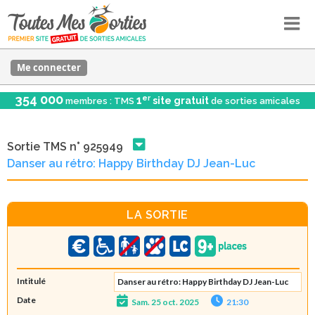
Me connecter
354 000
er
1
site gratuit
membres : TMS
de sorties amicales
Sortie TMS n° 925949
Danser au rétro: Happy Birthday DJ Jean-Luc
LA SORTIE
Intitulé
Danser au rétro: Happy Birthday DJ Jean-Luc
Date
Sam. 25 oct. 2025
21:30