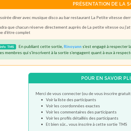
PRÉSENTATION DE LA S
soirée dîner avec musique disco au bar restaurant La Petite vitesse derri
audra que chacun réserve directement auprès de La petite vitesse ou j’at
ue d’être complet
En publiant cette sortie,
Rinoyann
s'est engagé à respecter l
Info
TMS
es membres qui s'inscrivent à la sortie s'engagent quant à eux à respect
POUR EN SAVOIR PL
Merci de vous connecter (ou de vous inscrire gratu
Voir la liste des participants
Voir les coordonnées exactes
Voir les commentaires des participants
Voir les profils détaillés des participants
Et bien sûr... vous inscrire à cette sortie TMS