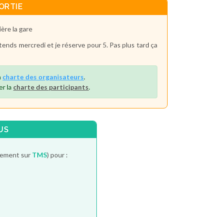
ORTIE
ère la gare
tends mercredi et je réserve pour 5. Pas plus tard ça
a
charte des organisateurs
.
er la
charte des participants
.
US
itement sur
TMS
) pour :