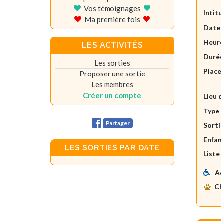
Vos témoignages
Intit
Ma première fois
Date
Heure
LES ACTIVITÉS
Durée
Les sorties
Plac
Proposer une sortie
Les membres
Créer un compte
Lieu 
Type 
Partager
Sorti
Enfan
LES SORTIES PAR DATE
Liste
A
C