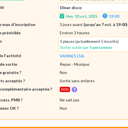
ulé
Dîner disco
Ven. 10 oct. 2025
19:00
 max d'inscription
3 jours avant (
jusqu'au 7 oct. à 19:00
)
 prévisible
Environ 3 heures
es
5 places (actuellement 5 inscrits)
Sortie suivie par
5 personnes
de l'activité
VANNES (56)
de sortie
Repas
- Musique
e gratuite ?
Non
ts acceptés ?
Sortie sans enfants
 complémentaire acceptée ?
NON
ccess. PMR ?
Ne sait pas
hiens OK ?
Non