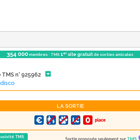
354 000
er
1
site gratuit
membres : TMS
de sorties amicales
e TMS n° 925962
 disco
LA SORTIE
lusivité TMS
Sortie proposée seulement sur
TMS