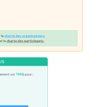
 la
charte des organisateurs
.
er la
charte des participants
.
US
itement sur
TMS
) pour :