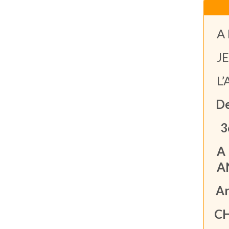
A 
J
L
De
3
A 
A
A
CH