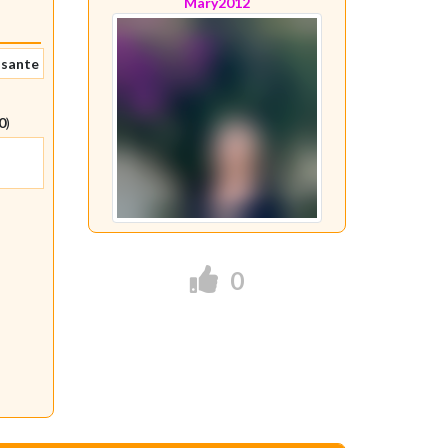
Mary2012
nsante
0
)
0