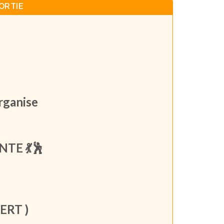
ORTIE
ise
TE 💃🕺
ERT )