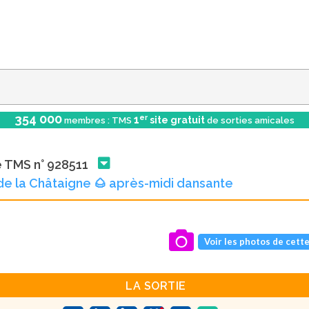
354 000
er
1
site gratuit
membres : TMS
de sorties amicales
e TMS n° 928511
de la Châtaigne 🌰 après-midi dansante
Voir les photos de cette
LA SORTIE