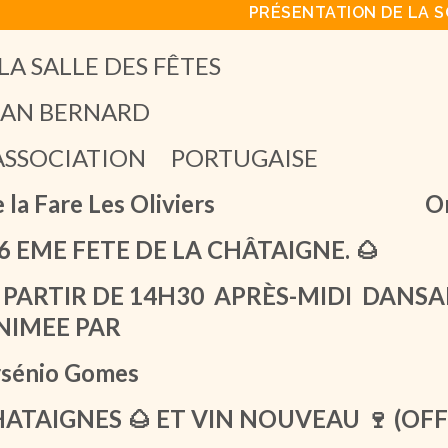
PRÉSENTATION DE LA S
LA SALLE DES FÊTES
EAN BERNARD
’ASSOCIATION PORTUGAISE
 la Fare Les Oliviers
Organ
6 EME FETE DE LA CHÂTAIGNE. 🌰
PARTIR DE 14H30
APRÈS-MIDI DANSAN
NIMEE PAR
rsénio Gomes
ATAIGNES 🌰 ET VIN NOUVEAU 🍷 (OFF