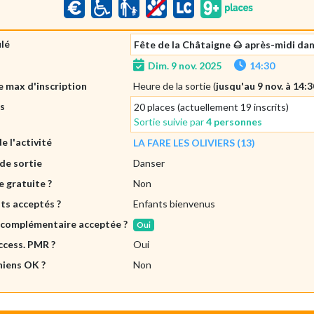
ulé
Fête de la Châtaigne 🌰 après-midi da
Dim. 9 nov. 2025
14:30
 max d'inscription
Heure de la sortie (
jusqu'au 9 nov. à 14:3
es
20 places (actuellement 19 inscrits)
Sortie suivie par
4 personnes
de l'activité
LA FARE LES OLIVIERS (13)
de sortie
Danser
e gratuite ?
Non
ts acceptés ?
Enfants bienvenus
 complémentaire acceptée ?
Oui
ccess. PMR ?
Oui
hiens OK ?
Non