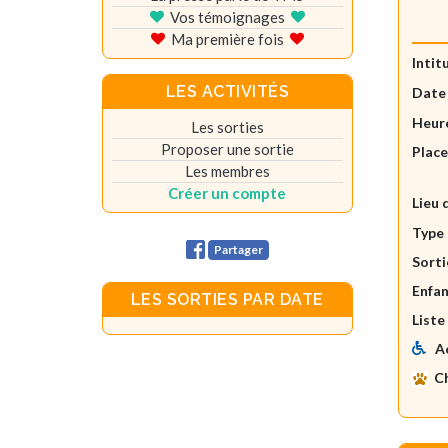
Vos témoignages
Ma première fois
Intit
LES ACTIVITÉS
Date
Heure
Les sorties
Proposer une sortie
Plac
Les membres
Créer un compte
Lieu 
Type 
Partager
Sorti
Enfan
LES SORTIES PAR DATE
Liste
A
C