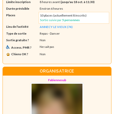
Limite inscription
8 heures avant (
jusqu'au 18 oct. à 11:30
)
Durée prévisible
Environ 6 heures
Places
10 places (actuellement 8 inscrits)
Sortie suivie par
5 personnes
Lieu de l'activité
ANNECY LE VIEUX (74)
Type de sortie
Repas
- Danser
Sortie gratuite ?
Non
Ne sait pas
Access. PMR ?
Chiens OK ?
Non
ORGANISATRICE
Fabiennesub