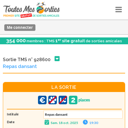
Me connecter
354 000
er
1
site gratuit
membres : TMS
de sorties amicales
Sortie TMS n° 928600
Repas dansant
LA SORTIE
Intitulé
Repas dansant
Date
Sam. 18 oct. 2025
19:30