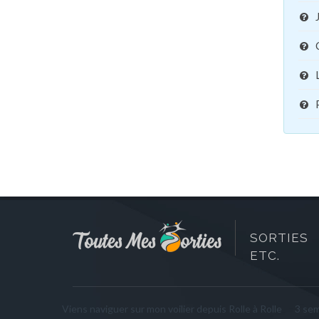
SORTIES 
ETC.
Viens naviguer sur mon voilier depuis Rolle à Rolle
3 se