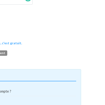
, c'est gratuit.
ment
compte ?