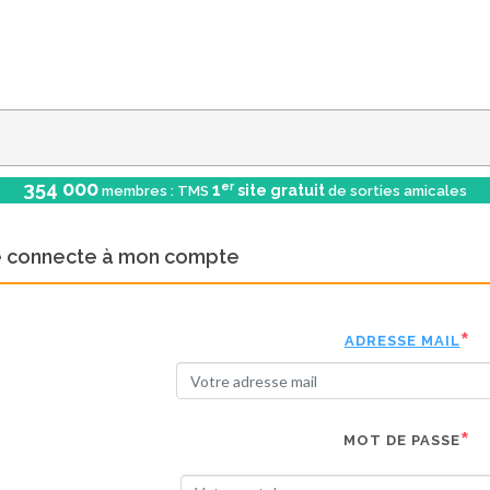
354 000
er
1
site gratuit
membres : TMS
de sorties amicales
e connecte à mon compte
ADRESSE MAIL
MOT DE PASSE