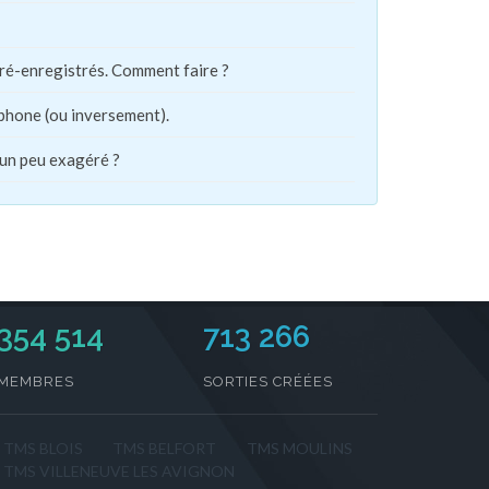
pré-enregistrés. Comment faire ?
phone (ou inversement).
 un peu exagéré ?
354 514
713 266
MEMBRES
SORTIES CRÉÉES
TMS BLOIS
TMS BELFORT
TMS MOULINS
TMS VILLENEUVE LES AVIGNON