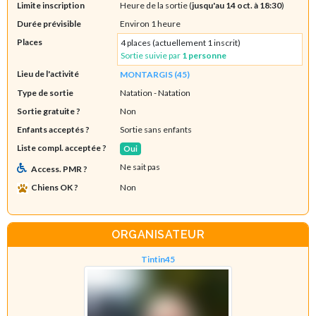
Limite inscription
Heure de la sortie (
jusqu'au 14 oct. à 18:30
)
Durée prévisible
Environ 1 heure
Places
4 places (actuellement 1 inscrit)
Sortie suivie par
1 personne
Lieu de l'activité
MONTARGIS (45)
Type de sortie
Natation
- Natation
Sortie gratuite ?
Non
Enfants acceptés ?
Sortie sans enfants
Liste compl. acceptée ?
Oui
Ne sait pas
Access. PMR ?
Chiens OK ?
Non
ORGANISATEUR
Tintin45