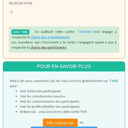
06.30.26.54.06
;-)
En publiant cette sortie,
Tintin45
s'est engagé à
Info
TMS
respecter la
charte des organisateurs
.
Les membres qui s'inscrivent à la sortie s'engagent quant à eux à
respecter la
charte des participants
.
POUR EN SAVOIR PLUS
Merci de vous connecter (ou de vous inscrire gratuitement sur
TMS
)
pour :
Voir la liste des participants
Voir les coordonnées exactes
Voir les commentaires des participants
Voir les profils détaillés des participants
Et bien sûr... vous inscrire à cette sortie TMS
Me connecter
ou