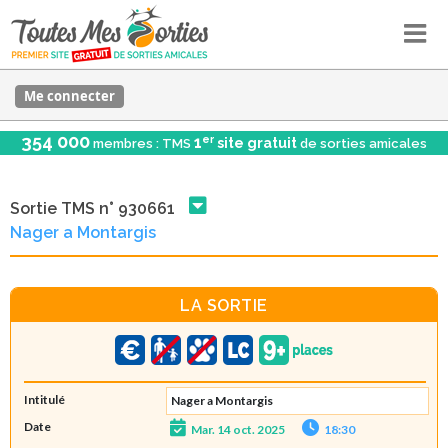
Me connecter
354 000
er
1
site gratuit
membres : TMS
de sorties amicales
Sortie TMS n° 930661
Nager a Montargis
LA SORTIE
Intitulé
Nager a Montargis
Date
Mar. 14 oct. 2025
18:30