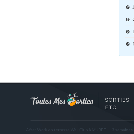
SORTIES 
ETC.
After Work en terrasse Wall Club à MURET
3 semaines