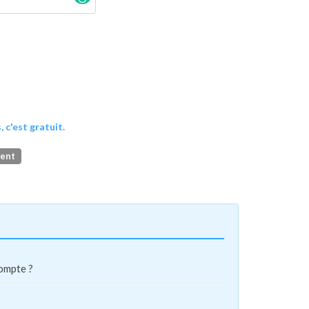
, c'est gratuit.
ment
compte ?