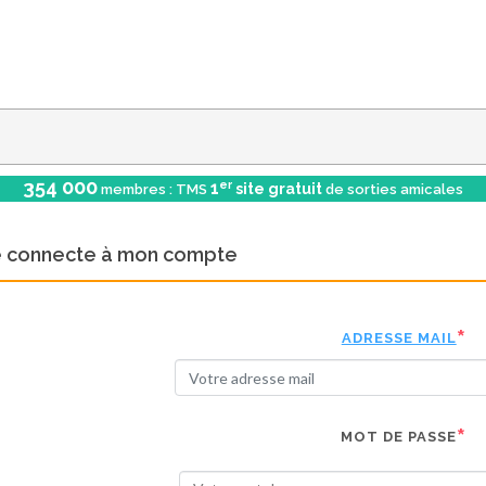
354 000
er
1
site gratuit
membres : TMS
de sorties amicales
e connecte à mon compte
ADRESSE MAIL
MOT DE PASSE