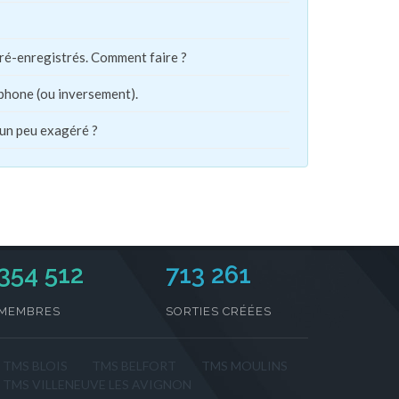
pré-enregistrés. Comment faire ?
phone (ou inversement).
 un peu exagéré ?
354 512
713 261
MEMBRES
SORTIES CRÉÉES
TMS BLOIS
TMS BELFORT
TMS MOULINS
TMS VILLENEUVE LES AVIGNON