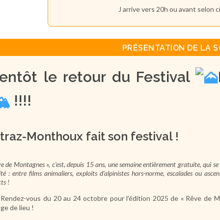
J arrive vers 20h ou avant selon c
PRÉSENTATION DE LA S
ientôt le retour du Festival
!!!!
traz-Monthoux fait son festival !
e de Montagnes », c'est, depuis 15 ans, une semaine entièrement gratuite, qui s
ité : entre films animaliers, exploits d'alpinistes hors-norme, escalades ou a
ts !
Rendez-vous du 20 au 24 octobre pour l’édition 2025 de « Rêve de Mo
ge de lieu !