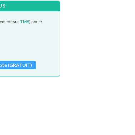
US
itement sur
TMS
) pour :
pte (GRATUIT)