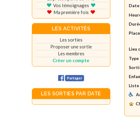
Vos témoignages
Date
Ma première fois
Heure
Durée
LES ACTIVITÉS
Plac
Les sorties
Proposer une sortie
Lieu 
Les membres
Type 
Créer un compte
Sorti
Enfan
Partager
Liste
LES SORTIES PAR DATE
A
C