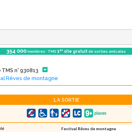
354 000
er
1
site gratuit
membres : TMS
de sorties amicales
e TMS n° 930813
val Rêves de montagne
LA SORTIE
ulé
Festival Rêves de montagne