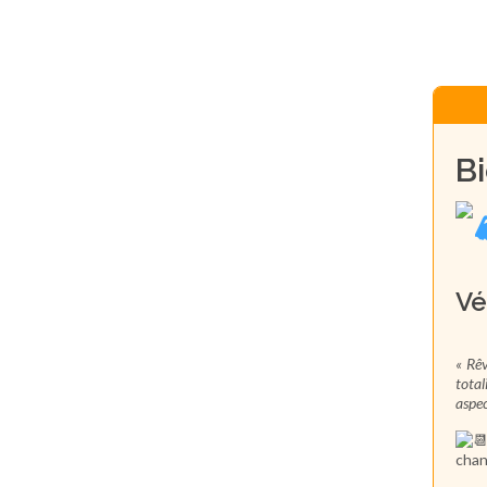
B
Vé
« Rêv
total
aspec
chan