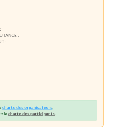
;
COUTANCE ;
UT ;
la
charte des organisateurs
.
er la
charte des participants
.