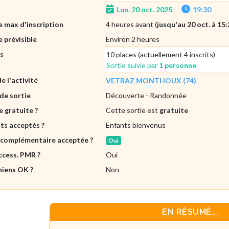
Lun. 20 oct. 2025
19:30
 max d'inscription
4 heures avant (
jusqu'au 20 oct. à 15
 prévisible
Environ 2 heures
es
10 places (actuellement 4 inscrits)
Sortie suivie par
1 personne
de l'activité
VETRAZ MONTHOUX (74)
de sortie
Découverte
- Randonnée
e gratuite ?
Cette sortie est
gratuite
ts acceptés ?
Enfants bienvenus
 complémentaire acceptée ?
Oui
ccess. PMR ?
Oui
hiens OK ?
Non
EN RÉSUMÉ...