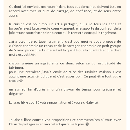
Ce dont j’ai envie de me nourrir dans tous ces domaines doivent être en
accord avec mes valeurs de partage, de confiance, et de sens entre
autre.
la cuisine est pour moi un art à partager, qui allie tous les sens et
lorsqu'elle est faite avec le cœur vraiment, elle apporte du bonheur de la
joie et une nourriture saine à ceux qui la font et à ceux qui la reçoivent.
J.ai à cœur de partager vraiment. c’est pourquoi je vous propose de
cuisiner ensemble un repas et de le partager ensemble en petit groupe
de 5 maxi parce que J.aime autant la qualité que la quantité et que chez
moi c’est petit 😀.
chacun amène un ingrédients ou deux selon ce qui est décidé de
fabriquer.
pour une première j’avais envie de faire des ravioles maison. C’est
autant une activité ludique et c’est super bon. Ce peut être tout autre
chose 😀
un samedi fin d’après midi afin d’avoir du temps pour préparer et
déguster
Laissez libre court à votre imagination et à votre créativité.
Je laisse libre court à vos propositions et commentaires si vous avez
l’élan de partager avec moi cet art qui rallie la joie. 😀