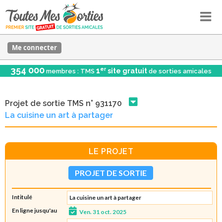
Me connecter
354 000
er
1
site gratuit
membres : TMS
de sorties amicales
Projet de sortie TMS n° 931170
La cuisine un art à partager
LE PROJET
PROJET DE SORTIE
Intitulé
La cuisine un art à partager
En ligne jusqu'au
Ven. 31 oct. 2025