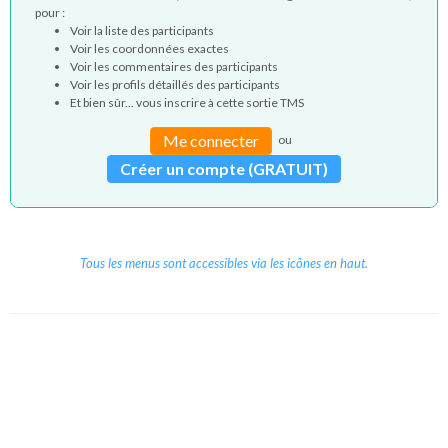
pour :
Voir la liste des participants
Voir les coordonnées exactes
Voir les commentaires des participants
Voir les profils détaillés des participants
Et bien sûr... vous inscrire à cette sortie TMS
Me connecter
ou
Créer un compte (GRATUIT)
Tous les menus sont accessibles via les icônes en haut.
Copyright © 2026 Le Cube.
Cours et stages d'anglais
CGVU
Mentions légales
Contact
/
/
/