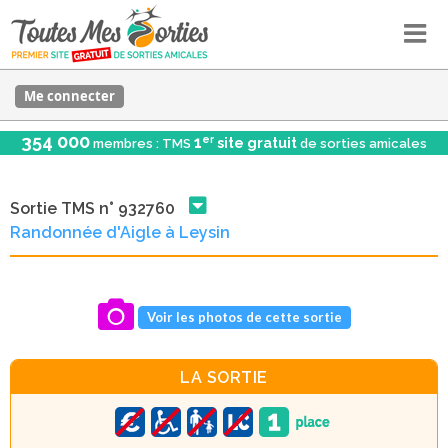
Me connecter
354 000
er
1
site gratuit
membres : TMS
de sorties amicales
Sortie TMS n° 932760
Randonnée d'Aigle à Leysin
Voir les photos de cette sortie
LA SORTIE