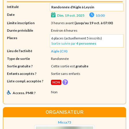
Intitulé
Randonnée d'Aigle à Leysin
Date
Dim. 19 oct. 2025
10:00
Limite inscription
3 heures avant (
jusqu'au 19 oct. à 07:00
)
Durée prévisible
Environ 6 heures
Places
6 places (actuellement 5 inscrits)
Sortie suivie par
4 personnes
Lieu de l'activité
Aigle (CH)
Type de sortie
Randonnée
Sortie gratuite ?
Cette sortie est
gratuite
Enfants acceptés ?
Sortie sans enfants
Liste compl. acceptée ?
NON
Non
Access. PMR ?
ORGANISATEUR
Micca73