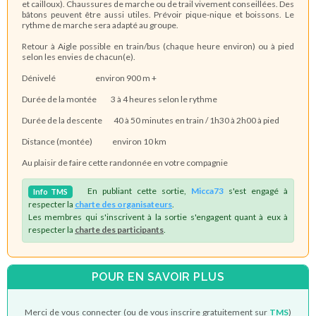
et cailloux). Chaussures de marche ou de trail vivement conseillées. Des
bâtons peuvent être aussi utiles. Prévoir pique-nique et boissons. L
e
rythme de marche sera adapté au groupe.
Retour à Aigle possible en train/bus (chaque heure environ) ou à pied
selon les envies de chacun(e).
Dénivelé environ 900 m +
Durée de la montée 3 à 4 heures selon le rythme
Durée de la descente 40 à 50 minutes en train / 1h30 à 2h00 à pied
Distance (montée) environ 10 km
Au plaisir de faire cette randonnée en votre compagnie
En publiant cette sortie,
Micca73
s'est engagé à
Info
TMS
respecter la
charte des organisateurs
.
Les membres qui s'inscrivent à la sortie s'engagent quant à eux à
respecter la
charte des participants
.
POUR EN SAVOIR PLUS
Merci de vous connecter (ou de vous inscrire gratuitement sur
TMS
)