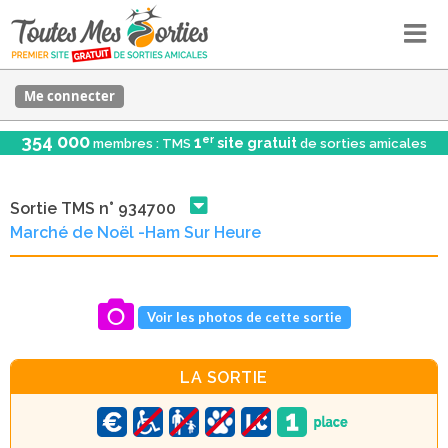
Me connecter
354 000
er
1
site gratuit
membres : TMS
de sorties amicales
Sortie TMS n° 934700
Marché de Noël -Ham Sur Heure
Voir les photos de cette sortie
LA SORTIE