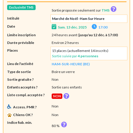
Exclusivité TMS
Sortie proposée seulement sur
TMS
Intitulé
Marché de Noël -Ham Sur Heure
Date
Sam. 13 déc. 2025
17:00
Limite inscription
24 heures avant (
jusqu'au 12 déc. à 17:00
)
Durée prévisible
Environ 2 heures
Places
15 places (actuellement 14 inscrits)
Sortie suivie par
4 personnes
Lieu de l'activité
HAM-SUR-HEURE (BE)
Type de sortie
Boire un verre
Sortie gratuite ?
Non
Enfants acceptés ?
Sortie sans enfants
Liste compl. acceptée ?
NON
Non
Access. PMR ?
Chiens OK ?
Non
Indice fiab. min.
80 %