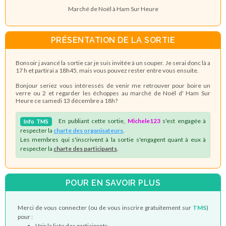
Marché de Noël à Ham Sur Heure
PRÉSENTATION DE LA SORTIE
Bonsoir j avancé la sortie car je suis invitée à un souper. Je serai donc là a
17 h et partirai a 18h45, mais vous pouvez rester entre vous ensuite.
Bonjour seriez vous intéressés de venir me retrouver pour boire un
verre ou 2 et regarder les échoppes au marché de Noël d' Ham Sur
Heure ce samedi 13 décembre a 18h?
En publiant cette sortie,
Michele123
s'est engagée à
Info
TMS
respecter la
charte des organisateurs
.
Les membres qui s'inscrivent à la sortie s'engagent quant à eux à
respecter la
charte des participants
.
POUR EN SAVOIR PLUS
Merci de vous connecter (ou de vous inscrire gratuitement sur
TMS
)
pour :
Voir la liste des participants