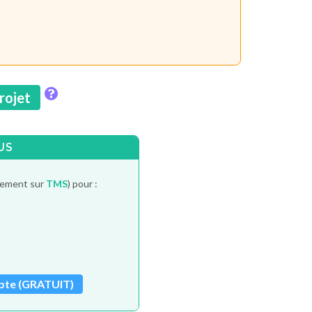
projet
US
itement sur
TMS
) pour :
pte (GRATUIT)