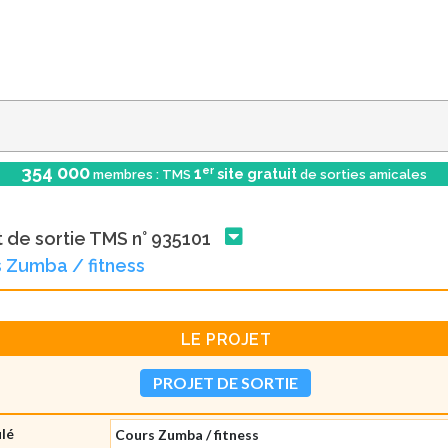
354 000
er
1
site gratuit
membres : TMS
de sorties amicales
t de sortie TMS n° 935101
 Zumba / fitness
LE PROJET
PROJET DE SORTIE
ulé
Cours Zumba / fitness