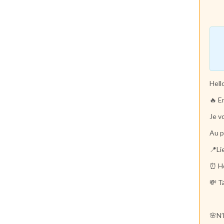
Hello
🔥 E
Je
v
Au p
📍Li
⏰ Ho
💸 T
🌸N’