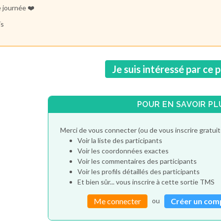
e journée ❤️
ïs
Je suis intéressé par ce 
POUR EN SAVOIR PL
Merci de vous connecter (ou de vous inscrire gratu
Voir la liste des participants
Voir les coordonnées exactes
Voir les commentaires des participants
Voir les profils détaillés des participants
Et bien sûr... vous inscrire à cette sortie TMS
ou
Me connecter
Créer un com