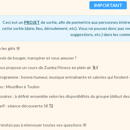
IMPORTANT
Ceci est un
PROJET
de sortie, afin de permettre aux personnes intére
cette sortie (date, lieu, déroulement, etc). Vous ne pouvez donc pas vo
suggestions, etc.) dans les comm
 les girls 🌸
nvie de bouger, transpirer et vous amuser ?
ous propose un cours de Zumba Fitness en plein air
🕺💃
rogramme : bonne humeur, musique entraînante et calories qui fondent da
eu : Mourillon à Toulon
raires : à définir ensemble selon les disponibilités du groupe (début de
arif : séance découverte 5€ 🥰
hésitez pas à m’envoyer toutes vos questions 🌸