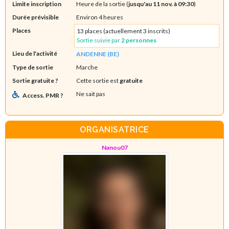
Limite inscription
Heure de la sortie (
jusqu'au 11 nov. à 09:30
)
Durée prévisible
Environ 4 heures
Places
13 places (actuellement 3 inscrits)
Sortie suivie par
2 personnes
Lieu de l'activité
ANDENNE (BE)
Type de sortie
Marche
Sortie gratuite ?
Cette sortie est
gratuite
Ne sait pas
Access. PMR ?
ORGANISATRICE
Nanou07