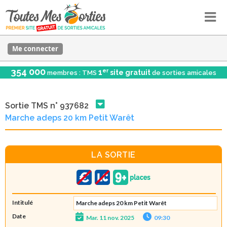
Me connecter
354 000
er
1
site gratuit
membres : TMS
de sorties amicales
Sortie TMS n° 937682
Marche adeps 20 km Petit Warêt
LA SORTIE
Intitulé
Marche adeps 20 km Petit Warêt
Date
Mar. 11 nov. 2025
09:30