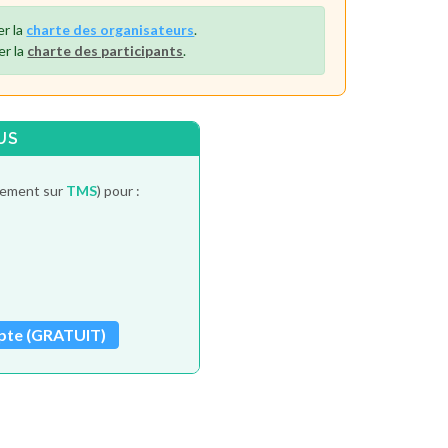
er la
charte des organisateurs
.
er la
charte des participants
.
US
itement sur
TMS
) pour :
pte (GRATUIT)