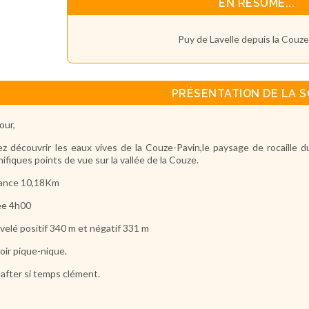
EN RÉSUMÉ...
Puy de Lavelle depuis la Couz
PRÉSENTATION DE LA S
our,
z découvrir les eaux vives de la Couze-Pavin,le paysage de rocaille du
ifiques points de vue sur la vallée de la Couze.
tance 10,18Km
ee 4h00
velé positif 340 m et négatif 331 m
oir pique-nique.
 after si temps clément.