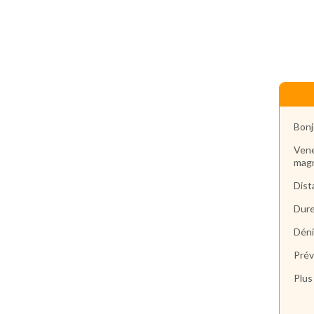
Bonj
Vene
magn
Dis
Dur
Déni
Prév
Plus