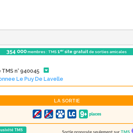
354 000
er
1
site gratuit
membres : TMS
de sorties amicales
e TMS n° 940045
nnee Le Puy De Lavelle
LA SORTIE
lusivité TMS
Sortie proposée seulement sur
TMS