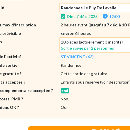
ulé
Randonnee Le Puy De Lavelle
Dim. 7 déc. 2025
12:00
 max d'inscription
2 heures avant (
jusqu'au 7 déc. à 10:
 prévisible
Environ 6 heures
es
20 places (actuellement 3 inscrits)
Sortie suivie par
2 personnes
de l'activité
ST VINCENT (63)
de sortie
Randonnée
e gratuite ?
Cette sortie est
gratuite
ts acceptés ?
Enfants sous réserve (voir description
 complémentaire acceptée ?
Oui
ccess. PMR ?
Non
hiens OK ?
Oui