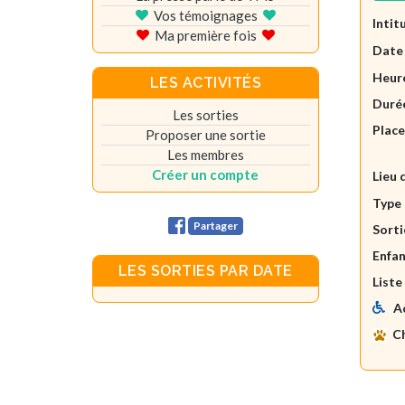
Vos témoignages
Intit
Ma première fois
Date
Heure
LES ACTIVITÉS
Durée
Les sorties
Plac
Proposer une sortie
Les membres
Créer un compte
Lieu 
Type 
Partager
Sorti
Enfan
LES SORTIES PAR DATE
Liste
A
C