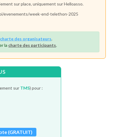
paiement sur place, uniquement sur Helloasso.
e-soi/evenements/week-end-telethon-2025
a
charte des organisateurs
.
er la
charte des participants
.
US
itement sur
TMS
) pour :
pte (GRATUIT)