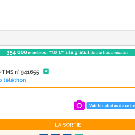
354 000
er
1
site gratuit
membres : TMS
de sorties amicales
e TMS n° 941655
o téléthon
Voir les photos de cette
LA SORTIE