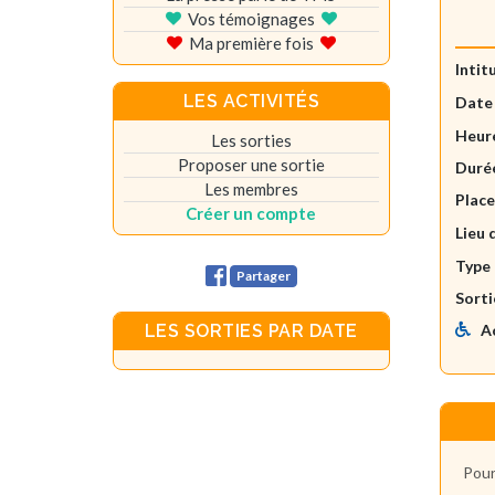
Vos témoignages
Ma première fois
Intit
LES ACTIVITÉS
Date
Heure
Les sorties
Proposer une sortie
Durée
Les membres
Plac
Créer un compte
Lieu 
Type 
Partager
Sorti
A
LES SORTIES PAR DATE
Pour