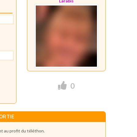
Larabis
0
ORTIE
t au profit du téléthon.