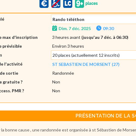
ulé
Rando téléthon
Dim. 7 déc. 2025
09:30
 max d'inscription
3 heures avant (
jusqu'au 7 déc. à 06:30
)
 prévisible
Environ 3 heures
es
20 places (actuellement 12 inscrits)
de l'activité
ST SEBASTIEN DE MORSENT (27)
de sortie
Randonnée
e gratuite ?
Non
ccess. PMR ?
Non
PRÉSENTATION DE LA S
 la bonne cause , une randonnée est organisée à st Sébastien de Morsen