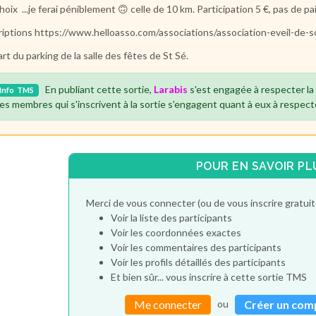
hoix ...je ferai péniblement 🙃 celle de 10 km. Participation 5 €, pas de 
riptions https://www.helloasso.com/associations/association-eveil-d
rt du parking de la salle des fêtes de St Sé.
En publiant cette sortie,
Larabis
s'est engagée à respecter l
Info
TMS
es membres qui s'inscrivent à la sortie s'engagent quant à eux à respect
POUR EN SAVOIR PL
Merci de vous connecter (ou de vous inscrire gratu
Voir la liste des participants
Voir les coordonnées exactes
Voir les commentaires des participants
Voir les profils détaillés des participants
Et bien sûr... vous inscrire à cette sortie TMS
ou
Me connecter
Créer un com