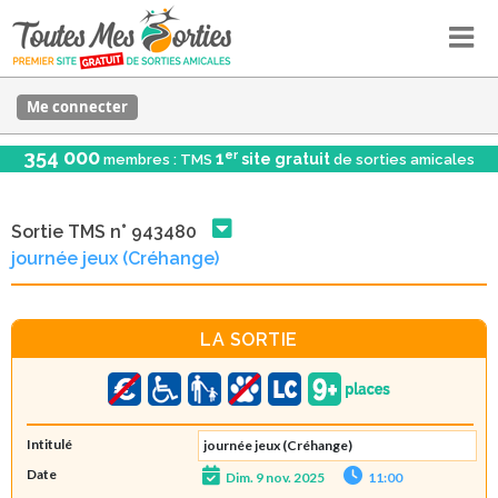
Me connecter
354 000
er
1
site gratuit
membres : TMS
de sorties amicales
Sortie TMS n° 943480
journée jeux (Créhange)
LA SORTIE
Intitulé
journée jeux (Créhange)
Date
Dim. 9 nov. 2025
11:00