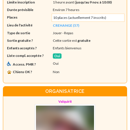
Limite inscription
1 heure avant (
jusqu'au 9 nov. à 10:00
)
Durée prévisible
Environ 7 heures
Places
10 places (actuellement 7 inscrits)
Lieu de l'activité
CREHANGE (57)
Type de sortie
Jouer
- Repas
Sortie gratuite ?
Cette sortie est
gratuite
Enfants acceptés ?
Enfants bienvenus
Liste compl. acceptée ?
Oui
Oui
Access. PMR ?
Chiens OK ?
Non
ORGANISATRICE
Valquirit