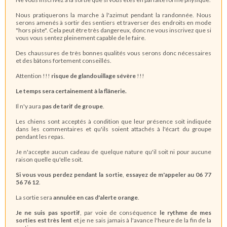
Nous pratiquerons la marche à l'azimut pendant la randonnée. Nous
serons amenés à sortir des sentiers et traverser des endroits en mode
"hors piste". Cela peut être très dangereux, donc ne vous inscrivez que si
vous vous sentez pleinement capable de le faire.
Des chaussures de très bonnes qualités vous serons donc nécessaires
et des bâtons fortement conseillés.
Attention !!!
risque de glandouillage sévère
!!!
Le temps sera certainement à la flânerie.
Il n'y aura
pas de tarif de groupe
.
Les chiens sont acceptés à condition que leur présence soit indiquée
dans les commentaires et qu'ils soient attachés à l'écart du groupe
pendant les repas.
Je n'accepte aucun cadeau de quelque nature qu'il soit ni pour aucune
raison quelle qu'elle soit.
Si vous vous perdez pendant la sortie
,
essayez de m'appeler au 06 77
56 76 12
.
La sortie sera
annulée en cas d'alerte orange
.
Je ne suis pas sportif
, par voie de conséquence
le rythme de mes
sorties est très lent
et je ne sais jamais à l'avance l'heure de la fin de la