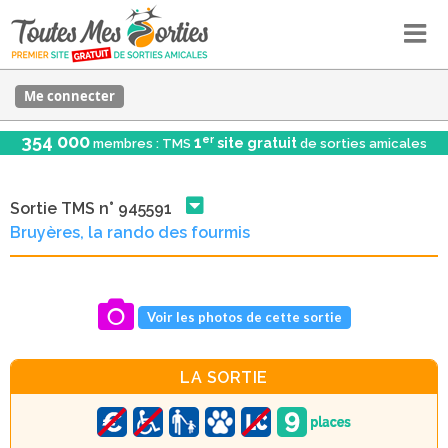
Me connecter
354 000
er
1
site gratuit
membres : TMS
de sorties amicales
Sortie TMS n° 945591
Bruyères, la rando des fourmis
Voir les photos de cette sortie
LA SORTIE