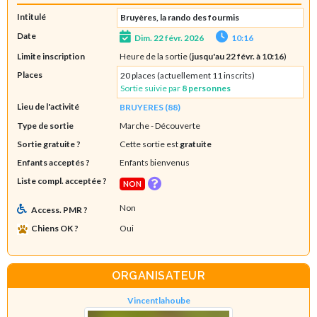
Intitulé
Bruyères, la rando des fourmis
Date
Dim. 22 févr. 2026
10:16
Limite inscription
Heure de la sortie (
jusqu'au 22 févr. à 10:16
)
Places
20 places (actuellement 11 inscrits)
Sortie suivie par
8 personnes
Lieu de l'activité
BRUYERES (88)
Type de sortie
Marche
- Découverte
Sortie gratuite ?
Cette sortie est
gratuite
Enfants acceptés ?
Enfants bienvenus
Liste compl. acceptée ?
NON
Non
Access. PMR ?
Chiens OK ?
Oui
ORGANISATEUR
Vincentlahoube