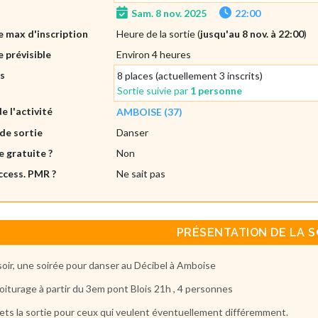
Sam. 8 nov. 2025
22:00
 max d'inscription
Heure de la sortie (
jusqu'au 8 nov. à 22:00
)
 prévisible
Environ 4 heures
es
8 places (actuellement 3 inscrits)
Sortie suivie par
1 personne
de l'activité
AMBOISE (37)
de sortie
Danser
e gratuite ?
Non
ccess. PMR ?
Ne sait pas
PRÉSENTATION DE LA S
oir, une soirée pour danser au Décibel à Amboise
oiturage à partir du 3em pont Blois 21h , 4 personnes
ets la sortie pour ceux qui veulent éventuellement différemment.