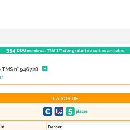
354 000
er
1
site gratuit
membres : TMS
de sorties amicales
e TMS n° 946728
er
LA SORTIE
ulé
Danser