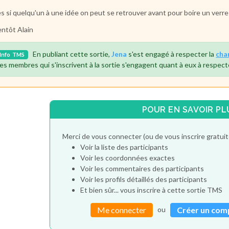
s si quelqu'un à une idée on peut se retrouver avant pour boire un verre
entôt Alain
En publiant cette sortie,
Jena
s'est engagé à respecter la
cha
Info
TMS
es membres qui s'inscrivent à la sortie s'engagent quant à eux à respect
POUR EN SAVOIR PL
Merci de vous connecter (ou de vous inscrire gratu
Voir la liste des participants
Voir les coordonnées exactes
Voir les commentaires des participants
Voir les profils détaillés des participants
Et bien sûr... vous inscrire à cette sortie TMS
ou
Me connecter
Créer un com