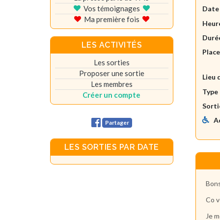
Vos témoignages
Date
Ma première fois
Heure
Durée
LES ACTIVITÉS
Plac
Les sorties
Proposer une sortie
Lieu 
Les membres
Type 
Créer un compte
Sorti
A
Partager
LES SORTIES PAR DATE
Bons
Co v
Je m