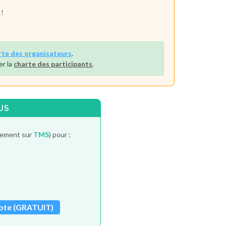
 !
rte des organisateurs
.
er la
charte des participants
.
US
itement sur
TMS
) pour :
pte (GRATUIT)