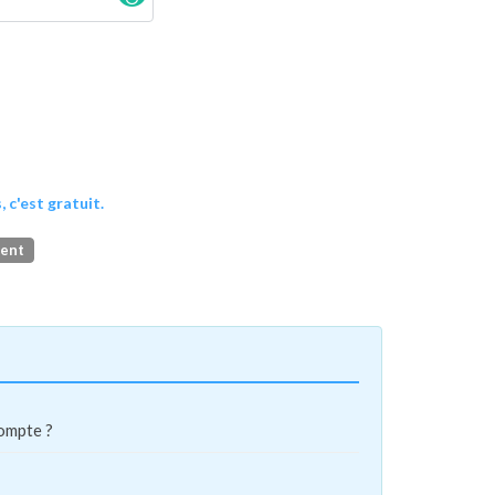
, c'est gratuit.
ment
compte ?