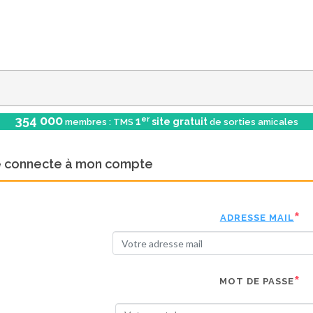
354 000
er
1
site gratuit
membres : TMS
de sorties amicales
e connecte à mon compte
ADRESSE MAIL
MOT DE PASSE