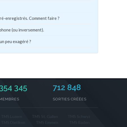
pré-enregistrés. Comment faire ?
phone (ou inversement).
 un peu exagéré ?
354 345
712 848
MEMBRES
SORTIES CRÉÉES
TMS Luzern
TMS St. Gallen
TMS Schwyz
TMS Dietikon
TMS Emmen
TMS Baden