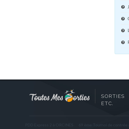
SORTIES 
ETC.
PDD Express 2 à ORCINES
69 ème Tournoi de contrée