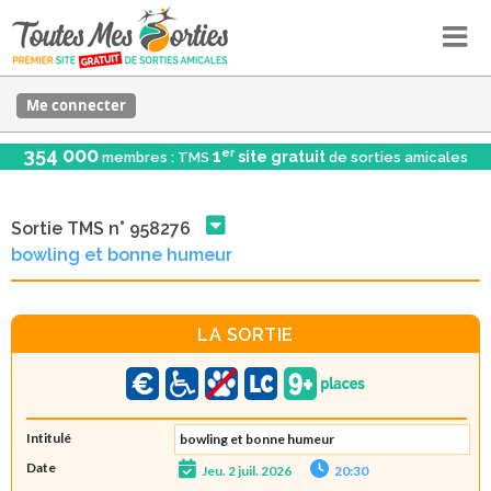
Me connecter
354 000
er
1
site gratuit
membres : TMS
de sorties amicales
Sortie TMS n° 958276
bowling et bonne humeur
LA SORTIE
Intitulé
bowling et bonne humeur
Date
Jeu. 2 juil. 2026
20:30