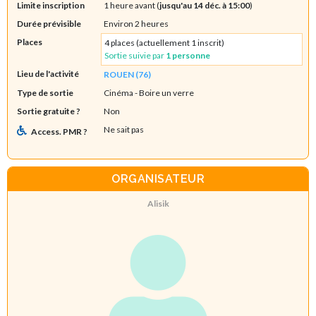
Limite inscription
1 heure avant (
jusqu'au 14 déc. à 15:00
)
Durée prévisible
Environ 2 heures
Places
4 places (actuellement 1 inscrit)
Sortie suivie par
1 personne
Lieu de l'activité
ROUEN (76)
Type de sortie
Cinéma
- Boire un verre
Sortie gratuite ?
Non
Ne sait pas
Access. PMR ?
ORGANISATEUR
Alisik