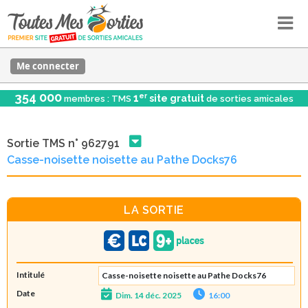
Me connecter
354 000
er
1
site gratuit
membres : TMS
de sorties amicales
Sortie TMS n° 962791
Casse-noisette noisette au Pathe Docks76
LA SORTIE
Intitulé
Casse-noisette noisette au Pathe Docks76
Date
Dim. 14 déc. 2025
16:00