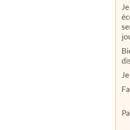
Je
éc
se
jo
Bi
di
Je
Fa
Pa