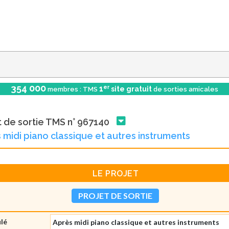
354 000
er
1
site gratuit
membres : TMS
de sorties amicales
t de sortie TMS n° 967140
 midi piano classique et autres instruments
LE PROJET
PROJET DE SORTIE
ulé
Après midi piano classique et autres instruments