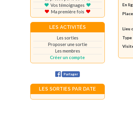
En li
Vos témoignages
Ma première fois
Plac
LES ACTIVITÉS
Lieu 
Les sorties
Type 
Proposer une sortie
Visit
Les membres
Créer un compte
Partager
LES SORTIES PAR DATE