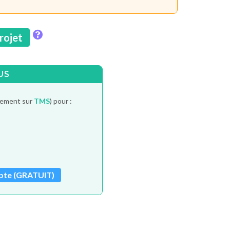
projet
US
itement sur
TMS
) pour :
pte (GRATUIT)