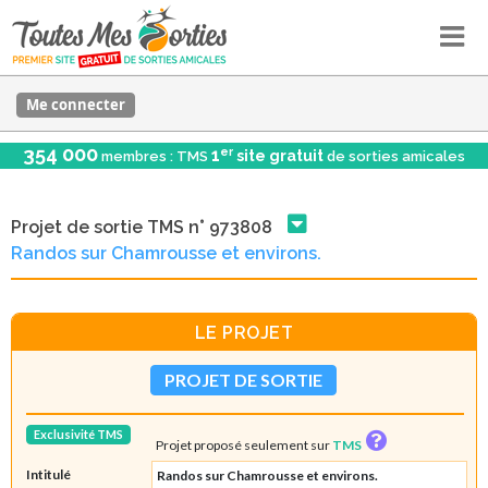
Me connecter
354 000
er
1
site gratuit
membres : TMS
de sorties amicales
Projet de sortie TMS n° 973808
Randos sur Chamrousse et environs.
LE PROJET
PROJET DE SORTIE
Exclusivité TMS
Projet proposé seulement sur
TMS
Intitulé
Randos sur Chamrousse et environs.