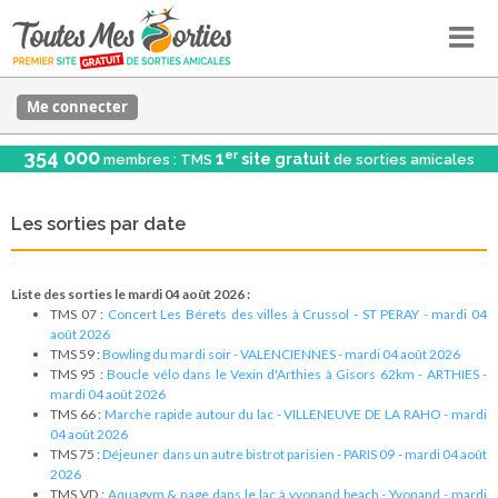
Me connecter
354 000
er
1
site gratuit
membres : TMS
de sorties amicales
Les sorties par date
Liste des sorties le mardi 04 août 2026 :
TMS 07 :
Concert Les Bérets des villes à Crussol - ST PERAY - mardi 04
août 2026
TMS 59 :
Bowling du mardi soir - VALENCIENNES - mardi 04 août 2026
TMS 95 :
Boucle vélo dans le Vexin d'Arthies à Gisors 62km - ARTHIES -
mardi 04 août 2026
TMS 66 :
Marche rapide autour du lac - VILLENEUVE DE LA RAHO - mardi
04 août 2026
TMS 75 :
Déjeuner dans un autre bistrot parisien - PARIS 09 - mardi 04 août
2026
TMS VD :
Aquagym & nage dans le lac à yvonand beach - Yvonand - mardi