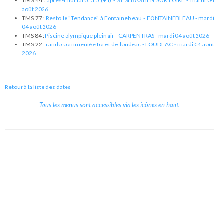
TMS 44 :
après-midi tarot à 5 (+1) - ST SEBASTIEN SUR LOIRE - mardi 04
août 2026
TMS 77 :
Resto le "Tendance" à Fontainebleau - FONTAINEBLEAU - mardi
04 août 2026
TMS 84 :
Piscine olympique plein air - CARPENTRAS - mardi 04 août 2026
TMS 22 :
rando commentée foret de loudeac - LOUDEAC - mardi 04 août
2026
Retour à la liste des dates
Tous les menus sont accessibles via les icônes en haut.
Copyright © 2026 Le Cube.
Cours et stages d'anglais
CGVU
Mentions légales
Contact
/
/
/