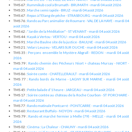
TMS 67 :
Rummikub cool à Brumath - BRUMATH - mardi 04 août 2026
TMS 35 :
Marche semi rapide - BRUZ - mardi 04 août 2026
TMS 67 :
Repas à l'Etang de pêche - STRASBOURG - mardi 04 août 2026
TMS 76 :
Rando au Parc animalier de Roumare - VAL DE LA HAYE - mardi 04
août 2026
TMS 62 :
"Jardin de la Méditation" - ST VENANT - mardi 04 août 2026
TMS 44 :
Kayak à Vertou - VERTOU - mardi 04 août 2026
TMS 91 :
Marche Baulne site de la justice - BAULNE - mardi 04 août 2026
TMS 21 :
Velars Leuzeu - VELARS SUR OUCHE - mardi 04 août 2026
TMS 35 :
Perçons ensemble le Mystère Abgrall - REDON - mardi 04 août
2026
TMS 79 :
Rando chemin des Pêcheurs Niort > chateau Mursay - NIORT -
mardi 04 août 2026
TMS 86 :
Soirée conte - CHATELLERAULT - mardi 04 août 2026
TMS 77 :
Rando bords de Marne - LAGNY SUR MARNE - mardi 04 août
2026
TMS 45 :
Petite balade d’1 heure - JARGEAU - mardi 04 août 2026
TMS 17 :
Soirée contée au château de la Roche Courbon - ST PORCHAIRE -
mardi 04 août 2026
TMS 77 :
Rando matinale Pontcarré - PONTCARRE - mardi 04 août 2026
TMS 60 :
Restaurant Buffalo - NOYON - mardi 04 août 2026
TMS 79 :
Rando et marché fermier à Melle (79) - MELLE - mardi 04 août
2026
TMS 02 :
Cinéma : La Chaleur - CHAUNY - mardi 04 août 2026