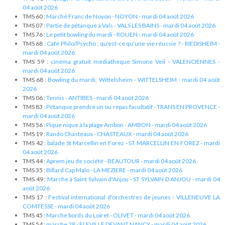
04 août 2026
TMS 60 :
Marché Franc de Noyon - NOYON - mardi 04 août 2026
TMS 07 :
Partie de pétanque à Vals - VALS LES BAINS - mardi 04 août 2026
TMS 76 :
Le petit bowling du mardi - ROUEN - mardi 04 août 2026
TMS 68 :
Café Philo/Psycho : qu'est-ce qu'une vie réussie ? - RIEDISHEIM -
mardi 04 août 2026
TMS 59 :
cinéma gratuit mediatheque Simone Veil - VALENCIENNES -
mardi 04 août 2026
TMS 68 :
Bowling du mardi, Wittelsheim - WITTELSHEIM - mardi 04 août
2026
TMS 06 :
Tennis - ANTIBES - mardi 04 août 2026
TMS 83 :
Pétanque prendre un ou repas facultatif - TRANS EN PROVENCE -
mardi 04 août 2026
TMS 56 :
Pique nique à la plage Ambon - AMBON - mardi 04 août 2026
TMS 19 :
Rando Chasteaux - CHASTEAUX - mardi 04 août 2026
TMS 42 :
balade St Marcellin en Forez - ST MARCELLIN EN FOREZ - mardi
04 août 2026
TMS 44 :
Aprem jeu de société - BEAUTOUR - mardi 04 août 2026
TMS 35 :
Billard Cap Malo - LA MEZIERE - mardi 04 août 2026
TMS 49 :
Marche à Saint Sylvain d'Anjou - ST SYLVAIN D ANJOU - mardi 04
août 2026
TMS 17 :
Festival international d'orchestres de jeunes - VILLENEUVE LA
COMTESSE - mardi 04 août 2026
TMS 45 :
Marche bords du Loiret - OLIVET - mardi 04 août 2026
TMS 54 :
marche 28 - FLEVILLE DEVANT NANCY - mardi 04 août 2026