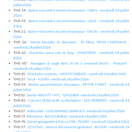
juillet 2026
TMS 14 :
Apéro-rencontre anciens/nouveaux - CAEN - vendredi 24 juillet
2026
TMS 59 :
Apéro-rencontre anciens/nouveaux - LILLE - vendredi 24 juillet
2026
TMS 21 :
Apéro-rencontre anciens/nouveaux - DIJON - vendredi 24 juillet
2026
TMS 26 :
Soirée karaoké et dansante - ST PAUL TROIS CHATEAUX -
vendredi 24 juillet 2026
TMS 63 :
chastreix sancy voir le loup - CHASTREIX - vendredi 24 juillet
2026
TMS VD :
Aquagym & nage dans le lac à yvonand beach - Yvonand -
vendredi 24 juillet 2026
TMS 45 :
Chant des moutons - MONTCORBON - vendredi 24 juillet 2026
TMS 37 :
Tarot - TOURS - vendredi 24 juillet 2026
TMS 59 :
Atelier parent/enfant. Mosaïque - PETITE FORET - vendredi 24
juillet 2026
TMS 02 :
Sortie Vélo VTT / VTC - TERGNIER - vendredi 24 juillet 2026
TMS 85 :
Concert DEAD LEAF au Barbatruc - LES HERBIERS - vendredi 24
juillet 2026
TMS 07 :
Volley-ball - GUILHERAND GRANGES - vendredi 24 juillet 2026
TMS 73 :
Blind test - AIX LES BAINS - vendredi 24 juillet 2026
TMS 78 :
Soirée guinguette à Poissy (78) - POISSY - vendredi 24 juillet 2026
TMS 57 :
QI GONG - Séance découverte (gratuite) - AUGNY - vendredi 24