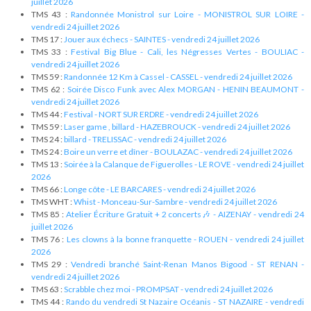
juillet 2026
TMS 43 :
Randonnée Monistrol sur Loire - MONISTROL SUR LOIRE -
vendredi 24 juillet 2026
TMS 17 :
Jouer aux échecs - SAINTES - vendredi 24 juillet 2026
TMS 33 :
Festival Big Blue - Cali, les Négresses Vertes - BOULIAC -
vendredi 24 juillet 2026
TMS 59 :
Randonnée 12 Km à Cassel - CASSEL - vendredi 24 juillet 2026
TMS 62 :
Soirée Disco Funk avec Alex MORGAN - HENIN BEAUMONT -
vendredi 24 juillet 2026
TMS 44 :
Festival - NORT SUR ERDRE - vendredi 24 juillet 2026
TMS 59 :
Laser game , billard - HAZEBROUCK - vendredi 24 juillet 2026
TMS 24 :
billard - TRELISSAC - vendredi 24 juillet 2026
TMS 24 :
Boire un verre et dîner - BOULAZAC - vendredi 24 juillet 2026
TMS 13 :
Soirée à la Calanque de Figuerolles - LE ROVE - vendredi 24 juillet
2026
TMS 66 :
Longe côte - LE BARCARES - vendredi 24 juillet 2026
TMS WHT :
Whist - Monceau-Sur-Sambre - vendredi 24 juillet 2026
TMS 85 :
Atelier Écriture Gratuit + 2 concerts🎶 - AIZENAY - vendredi 24
juillet 2026
TMS 76 :
Les clowns à la bonne franquette - ROUEN - vendredi 24 juillet
2026
TMS 29 :
Vendredi branché Saint-Renan Manos Bigood - ST RENAN -
vendredi 24 juillet 2026
TMS 63 :
Scrabble chez moi - PROMPSAT - vendredi 24 juillet 2026
TMS 44 :
Rando du vendredi St Nazaire Océanis - ST NAZAIRE - vendredi