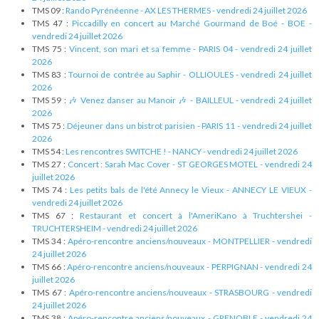
TMS 09 :
Rando Pyrénéenne - AX LES THERMES - vendredi 24 juillet 2026
TMS 47 :
Piccadilly en concert au Marché Gourmand de Boé - BOE -
vendredi 24 juillet 2026
TMS 75 :
Vincent, son mari et sa femme - PARIS 04 - vendredi 24 juillet
2026
TMS 83 :
Tournoi de contrée au Saphir - OLLIOULES - vendredi 24 juillet
2026
TMS 59 :
🎶 Venez danser au Manoir 🎶 - BAILLEUL - vendredi 24 juillet
2026
TMS 75 :
Déjeuner dans un bistrot parisien - PARIS 11 - vendredi 24 juillet
2026
TMS 54 :
Les rencontres SWITCHE ! - NANCY - vendredi 24 juillet 2026
TMS 27 :
Concert : Sarah Mac Cover - ST GEORGES MOTEL - vendredi 24
juillet 2026
TMS 74 :
Les petits bals de l'été Annecy le Vieux - ANNECY LE VIEUX -
vendredi 24 juillet 2026
TMS 67 :
Restaurant et concert à l'AmeriKano à Truchtershei -
TRUCHTERSHEIM - vendredi 24 juillet 2026
TMS 34 :
Apéro-rencontre anciens/nouveaux - MONTPELLIER - vendredi
24 juillet 2026
TMS 66 :
Apéro-rencontre anciens/nouveaux - PERPIGNAN - vendredi 24
juillet 2026
TMS 67 :
Apéro-rencontre anciens/nouveaux - STRASBOURG - vendredi
24 juillet 2026
TMS 38 :
Apéro-rencontre anciens/nouveaux - GRENOBLE - vendredi 24