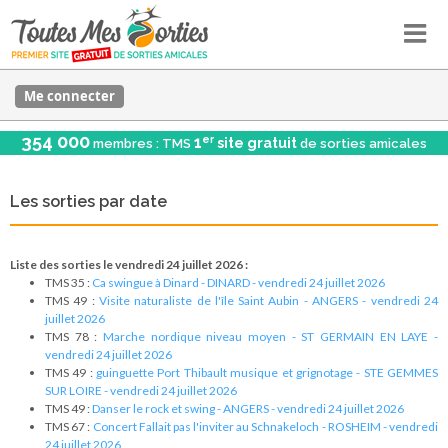
Me connecter
354 000
er
1
site gratuit
membres : TMS
de sorties amicales
Les sorties par date
Liste des sorties le vendredi 24 juillet 2026 :
TMS 35 :
Ca swingue à Dinard - DINARD - vendredi 24 juillet 2026
TMS 49 :
Visite naturaliste de l'île Saint Aubin - ANGERS - vendredi 24
juillet 2026
TMS 78 :
Marche nordique niveau moyen - ST GERMAIN EN LAYE -
vendredi 24 juillet 2026
TMS 49 :
guinguette Port Thibault musique et grignotage - STE GEMMES
SUR LOIRE - vendredi 24 juillet 2026
TMS 49 :
Danser le rock et swing - ANGERS - vendredi 24 juillet 2026
TMS 67 :
Concert Fallait pas l'inviter au Schnakeloch - ROSHEIM - vendredi
24 juillet 2026