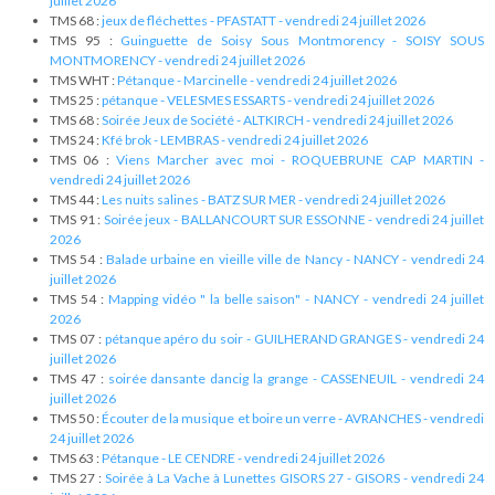
juillet 2026
TMS 68 :
jeux de fléchettes - PFASTATT - vendredi 24 juillet 2026
TMS 95 :
Guinguette de Soisy Sous Montmorency - SOISY SOUS
MONTMORENCY - vendredi 24 juillet 2026
TMS WHT :
Pétanque - Marcinelle - vendredi 24 juillet 2026
TMS 25 :
pétanque - VELESMES ESSARTS - vendredi 24 juillet 2026
TMS 68 :
Soirée Jeux de Société - ALTKIRCH - vendredi 24 juillet 2026
TMS 24 :
Kfé brok - LEMBRAS - vendredi 24 juillet 2026
TMS 06 :
Viens Marcher avec moi - ROQUEBRUNE CAP MARTIN -
vendredi 24 juillet 2026
TMS 44 :
Les nuits salines - BATZ SUR MER - vendredi 24 juillet 2026
TMS 91 :
Soirée jeux - BALLANCOURT SUR ESSONNE - vendredi 24 juillet
2026
TMS 54 :
Balade urbaine en vieille ville de Nancy - NANCY - vendredi 24
juillet 2026
TMS 54 :
Mapping vidéo " la belle saison" - NANCY - vendredi 24 juillet
2026
TMS 07 :
pétanque apéro du soir - GUILHERAND GRANGES - vendredi 24
juillet 2026
TMS 47 :
soirée dansante dancig la grange - CASSENEUIL - vendredi 24
juillet 2026
TMS 50 :
Écouter de la musique et boire un verre - AVRANCHES - vendredi
24 juillet 2026
TMS 63 :
Pétanque - LE CENDRE - vendredi 24 juillet 2026
TMS 27 :
Soirée à La Vache à Lunettes GISORS 27 - GISORS - vendredi 24