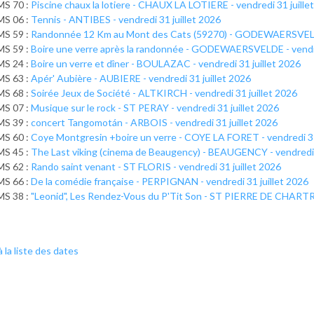
MS 70 :
Piscine chaux la lotiere - CHAUX LA LOTIERE - vendredi 31 juille
MS 06 :
Tennis - ANTIBES - vendredi 31 juillet 2026
MS 59 :
Randonnée 12 Km au Mont des Cats (59270) - GODEWAERSVELDE 
MS 59 :
Boire une verre après la randonnée - GODEWAERSVELDE - vendre
MS 24 :
Boire un verre et dîner - BOULAZAC - vendredi 31 juillet 2026
MS 63 :
Apér' Aubière - AUBIERE - vendredi 31 juillet 2026
MS 68 :
Soirée Jeux de Société - ALTKIRCH - vendredi 31 juillet 2026
MS 07 :
Musique sur le rock - ST PERAY - vendredi 31 juillet 2026
MS 39 :
concert Tangomotán - ARBOIS - vendredi 31 juillet 2026
MS 60 :
Coye Montgresin +boire un verre - COYE LA FORET - vendredi 31
MS 45 :
The Last viking (cinema de Beaugency) - BEAUGENCY - vendredi 
MS 62 :
Rando saint venant - ST FLORIS - vendredi 31 juillet 2026
MS 66 :
De la comédie française - PERPIGNAN - vendredi 31 juillet 2026
MS 38 :
"Leonid", Les Rendez-Vous du P'Tit Son - ST PIERRE DE CHARTRE
 la liste des dates