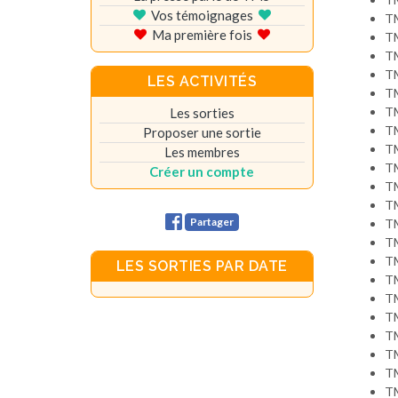
Vos témoignages
T
Ma première fois
T
T
T
LES ACTIVITÉS
T
T
Les sorties
T
Proposer une sortie
T
Les membres
T
Créer un compte
T
T
Partager
T
T
T
LES SORTIES PAR DATE
T
T
T
T
T
T
T