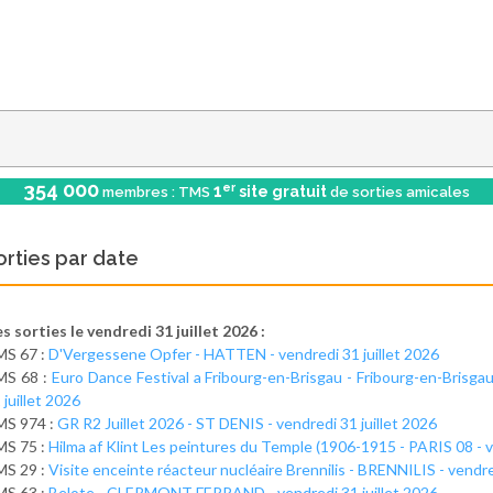
354 000
er
1
site gratuit
membres : TMS
de sorties amicales
orties par date
s sorties le vendredi 31 juillet 2026 :
MS 67 :
D'Vergessene Opfer - HATTEN - vendredi 31 juillet 2026
MS 68 :
Euro Dance Festival a Fribourg-en-Brisgau - Fribourg-en-Brisgau
 juillet 2026
MS 974 :
GR R2 Juillet 2026 - ST DENIS - vendredi 31 juillet 2026
MS 75 :
Hilma af Klint Les peintures du Temple (1906-1915 - PARIS 08 - v
MS 29 :
Visite enceinte réacteur nucléaire Brennilis - BRENNILIS - vendre
MS 63 :
Belote - CLERMONT FERRAND - vendredi 31 juillet 2026