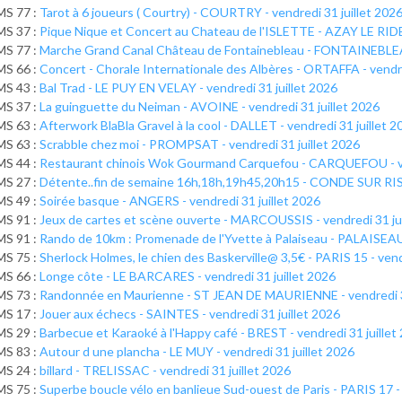
MS 77 :
Tarot à 6 joueurs ( Courtry) - COURTRY - vendredi 31 juillet 202
MS 37 :
Pique Nique et Concert au Chateau de l'ISLETTE - AZAY LE RIDEA
MS 77 :
Marche Grand Canal Château de Fontainebleau - FONTAINEBLEAU 
MS 66 :
Concert - Chorale Internationale des Albères - ORTAFFA - vendre
MS 43 :
Bal Trad - LE PUY EN VELAY - vendredi 31 juillet 2026
MS 37 :
La guinguette du Neiman - AVOINE - vendredi 31 juillet 2026
MS 63 :
Afterwork BlaBla Gravel à la cool - DALLET - vendredi 31 juillet 
MS 63 :
Scrabble chez moi - PROMPSAT - vendredi 31 juillet 2026
MS 44 :
Restaurant chinois Wok Gourmand Carquefou - CARQUEFOU - ven
MS 27 :
Détente..fin de semaine 16h,18h,19h45,20h15 - CONDE SUR RISLE
MS 49 :
Soirée basque - ANGERS - vendredi 31 juillet 2026
MS 91 :
Jeux de cartes et scène ouverte - MARCOUSSIS - vendredi 31 jui
MS 91 :
Rando de 10km : Promenade de l'Yvette à Palaiseau - PALAISEAU 
MS 75 :
Sherlock Holmes, le chien des Baskerville@ 3,5€ - PARIS 15 - vend
MS 66 :
Longe côte - LE BARCARES - vendredi 31 juillet 2026
MS 73 :
Randonnée en Maurienne - ST JEAN DE MAURIENNE - vendredi 31
MS 17 :
Jouer aux échecs - SAINTES - vendredi 31 juillet 2026
MS 29 :
Barbecue et Karaoké à l'Happy café - BREST - vendredi 31 juillet
MS 83 :
Autour d une plancha - LE MUY - vendredi 31 juillet 2026
MS 24 :
billard - TRELISSAC - vendredi 31 juillet 2026
MS 75 :
Superbe boucle vélo en banlieue Sud-ouest de Paris - PARIS 17 - 