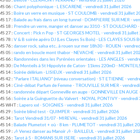
MS 06 :
Chant polyphonique - L ESCARENE - vendredi 31 juillet 2026
MS 35 :
Boire un verre en musique - ST COULOMB - vendredi 31 juillet 2
MS 17 :
Balade au frais dans un long tunnel - DOMPIERRE SUR MER - vend
MS 18 :
Prendre un verre, manger et danser au 3310 - ST DOULCHARD - v
MS 27 :
Concert : Pick n Pop - ST GEORGES MOTEL - vendredi 31 juillet
MS 78 :
V & B soirée apéro DJ (Les Clayes Ss Bois) - LES CLAYES SOUS BO
MS 76 :
danser rock, salsa etc.. à rouen sur mer 18h30 - ROUEN - vendredi
MS 05 :
rando en boucle mont thabor - NEVACHE - vendredi 31 juillet 20
MS 66 :
Randonnées dans les Pyrénées orientales - LES ANGLES - vendred
MS 30 :
De Monteils à St Hippolyte de Caton- 11kms 220mD - MONTEILS -
MS 14 :
Soirée délirium - LISIEUX - vendredi 31 juillet 2026
MS 42 :
"Parlare ITALIANO" (niveau conversation) - ST ETIENNE - vendred
MS 14 :
Ciné-débat Parfum de Femme - TROUVILLE SUR MER - vendredi 3
MS 14 :
randonnée départ Gonneville en auge - GONNEVILLE EN AUGE - v
MS 56 :
Soirée a la Guinguette du Valvert - NOYAL PONTIVY - vendredi 3
MS WHT :
Lapero xxl - SOIGNIES - vendredi 31 juillet 2026
MS 29 :
Soirée blind test - QUIMPER - vendredi 31 juillet 2026
MS 34 :
Tarot Vendredi 31/07 - MIREVAL - vendredi 31 juillet 2026
MS 14 :
Balade Plumetot + où - 8 km - PLUMETOT - vendredi 31 juillet 2
MS 59 :
🎶 Venez danser au Manoir 🎶 - BAILLEUL - vendredi 31 juillet 20
MS 26 :
Tarot à 5 - ROMANS SUR ISERE - vendredi 31 juillet 2026