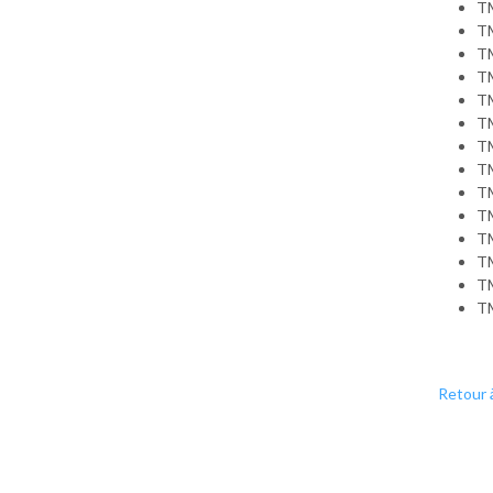
T
T
T
T
T
T
T
T
T
T
T
T
T
T
Retour à