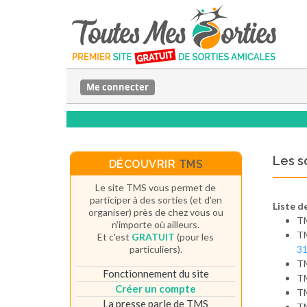
Me connecter
Les s
DÉCOUVRIR
TMS
Le site TMS vous permet de
participer à des sorties (et d'en
Liste de
organiser) près de chez vous ou
T
n'importe où ailleurs.
T
Et c'est
GRATUIT
(pour les
particuliers).
31
T
Fonctionnement du site
T
Créer un compte
T
La presse parle de TMS
T