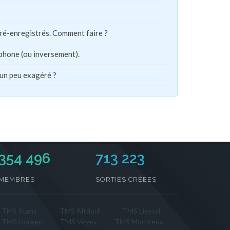
pré-enregistrés. Comment faire ?
phone (ou inversement).
 un peu exagéré ?
354 496
713 223
MEMBRES
SORTIES CRÉÉES
TMS Stans
TMS Altdorf
TMS Liestal
TMS Horgen
TMS Vevey
TMS Montreux