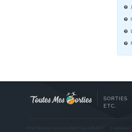
SORTIES 
ETC.
After Work en terrasse Wall Club à MURET
3 semaines