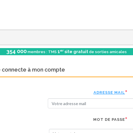
354 000
er
1
site gratuit
membres : TMS
de sorties amicales
e connecte à mon compte
ADRESSE MAIL
MOT DE PASSE