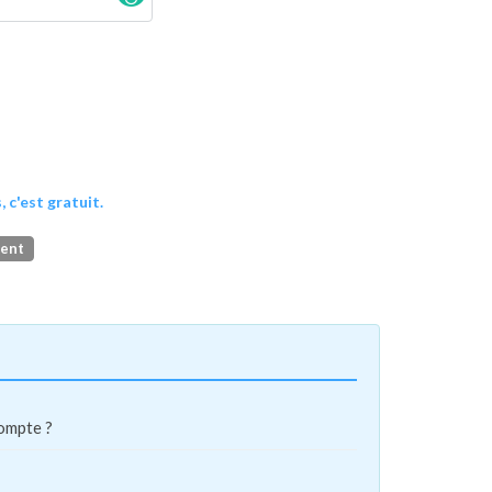
, c'est gratuit.
ment
compte ?