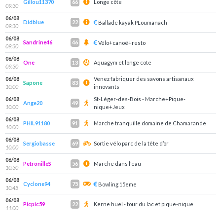
Gillou11370
Longe côte
66
09:30
06/08
Didblue
22
Ballade kayak PLoumanach
09:30
06/08
Sandrine46
46
Vélo+canoë+resto
09:30
06/08
One
Aquagym et longe cote
13
09:30
06/08
Venez fabriquer des savons artisanaux
Sapone
83
10:00
innovants
06/08
St-Léger-des-Bois - Marche+Pique-
Ange20
49
10:00
nique+Jeux
06/08
PHIL91180
Marche tranquille domaine de Chamarande
91
10:00
06/08
Sergiobasse
Sortie vélo parc de la tête d’or
69
10:00
06/08
PetronilleS
Marche dans l'eau
56
10:30
06/08
Cyclone94
75
Bowling 15eme
10:45
06/08
Picpic59
Kerne huel - tour du lac et pique-nique
22
11:00