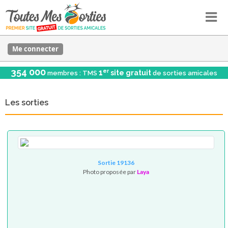
Me connecter
354 000
er
1
site gratuit
membres : TMS
de sorties amicales
Les sorties
Sortie 19136
Photo proposée par
Laya