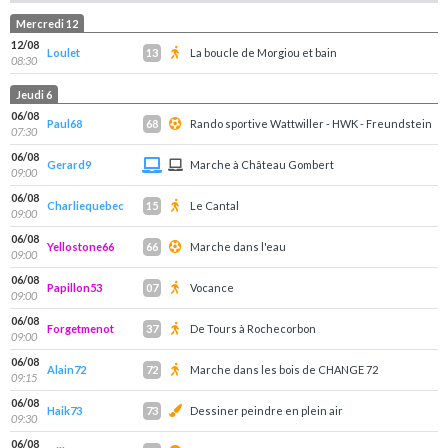
Mercredi 12
12/08
Loulet
La boucle de Morgiou et bain
13
08:30
Jeudi 6
06/08
Paul68
Rando sportive Wattwiller - HWK - Freundstein
68
07:30
06/08
Gerard9
Marche à Château Gombert
09:00
06/08
Charliequebec
Le Cantal
15
09:00
06/08
Yellostone66
Marche dans l'eau
66
09:00
06/08
Papillon53
Vocance
07
09:00
06/08
Forgetmenot
De Tours à Rochecorbon
37
09:00
06/08
Alain72
Marche dans les bois de CHANGE 72
72
09:15
06/08
Haik73
Dessiner peindre en plein air
73
09:30
06/08