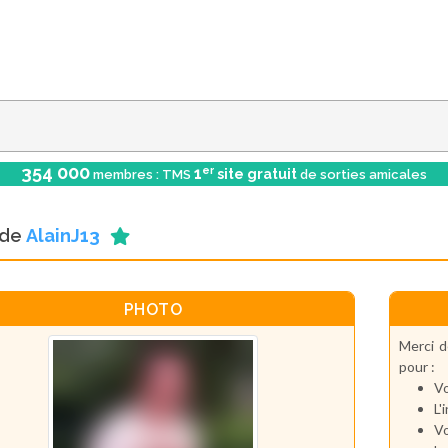
354 000
er
1
site gratuit
membres : TMS
de sorties amicales
l de
AlainJ13
PHOTO
Merci d
pour :
Vo
L'
Vo