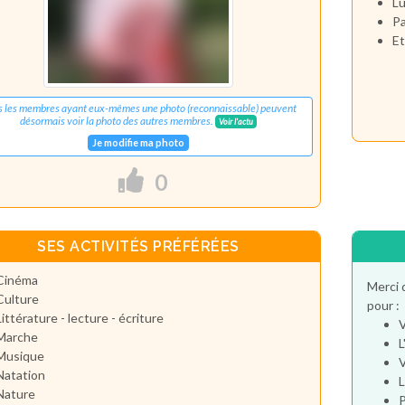
Lu
Pa
Et
s les membres ayant eux-mêmes une photo (reconnaissable) peuvent
désormais voir la photo des autres membres.
Voir l'actu
Je modifie ma photo
0
SES ACTIVITÉS PRÉFÉRÉES
Cinéma
Merci 
Culture
pour :
Littérature - lecture - écriture
V
Marche
L
Musique
V
Natation
L
Nature
P