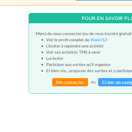
POUR EN SAVOIR PL
Merci de vous connecter (ou de vous inscrire gratui
Voir le profil complet de
AlainJ13
L'inviter à rejoindre une activité
Voir ses activités TMS à venir
Lui écrire
Participer aux sorties qu'il organise
Et bien sûr... proposer des sorties et y particip
ou
Me connecter
Créer un com