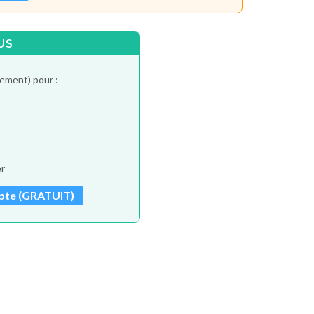
US
tement) pour :
er
pte (GRATUIT)