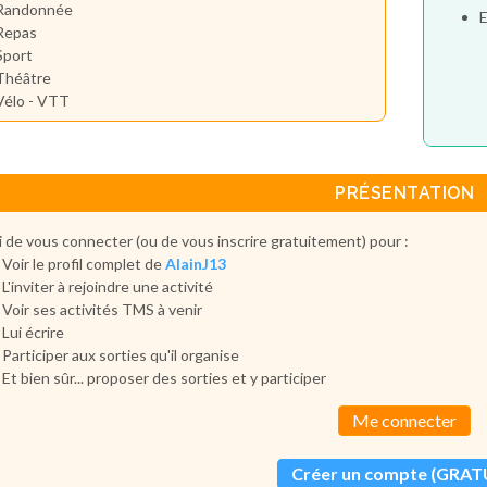
Randonnée
E
Repas
Sport
Théâtre
Vélo - VTT
PRÉSENTATION
 de vous connecter (ou de vous inscrire gratuitement) pour :
Voir le profil complet de
AlainJ13
L'inviter à rejoindre une activité
Voir ses activités TMS à venir
Lui écrire
Participer aux sorties qu'il organise
Et bien sûr... proposer des sorties et y participer
Me connecter
Créer un compte (GRAT