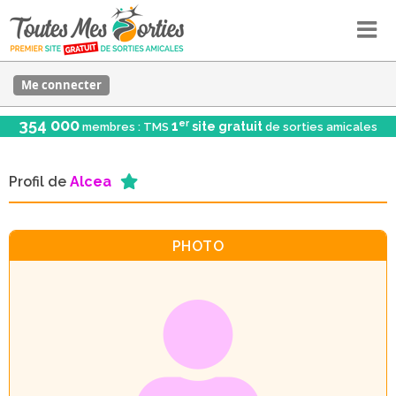
Me connecter
354 000
er
1
site gratuit
membres : TMS
de sorties amicales
Profil de
Alcea
PHOTO