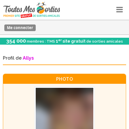
Me connecter
354 000
er
1
site gratuit
membres : TMS
de sorties amicales
Profil de
Allys
PHOTO