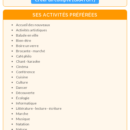
SES ACTIVITÉS PRÉFÉRÉES
Accueil des nouveaux
Activités artistiques
Balade en ville
Bien-être
Boire un verre
Brocante - marché
Café philo
Chant - karaoke
Cinéma
Conférence
Cuisine
Culture
Danser
Découverte
Écologie
Informatique
Littérature - lecture - écriture
Marche
Musique
Natation
Nature