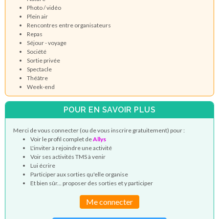
Photo / vidéo
Plein air
Rencontres entre organisateurs
Repas
Séjour - voyage
Société
Sortie privée
Spectacle
Théâtre
Week-end
POUR EN SAVOIR PLUS
Merci de vous connecter (ou de vous inscrire gratuitement) pour :
Voir le profil complet de
Allys
L'inviter à rejoindre une activité
Voir ses activités TMS à venir
Lui écrire
Participer aux sorties qu'elle organise
Et bien sûr... proposer des sorties et y participer
Me connecter