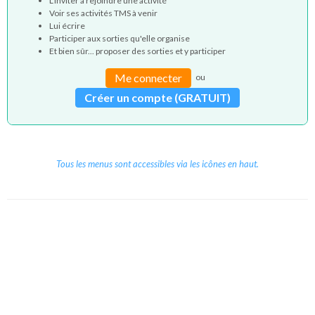
L'inviter à rejoindre une activité
Voir ses activités TMS à venir
Lui écrire
Participer aux sorties qu'elle organise
Et bien sûr... proposer des sorties et y participer
Me connecter
ou
Créer un compte (GRATUIT)
Tous les menus sont accessibles via les icônes en haut.
Copyright © 2026 Le Cube.