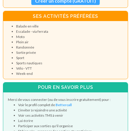
Créer un compte (GRATUIT)
SES ACTIVITÉS PRÉFÉRÉES
Balade en ville
Escalade - via ferrata
Moto
Plein air
Randonnée
Sortie privée
Sport
Sports nautiques
Vélo - VTT
Week-end
POUR EN SAVOIR PLUS
Merci de vous connecter (ou de vous inscrire gratuitement) pour :
Voir le profil complet de
Bettercall
L'inviter à rejoindre une activité
Voir ses activités TMS à venir
Lui écrire
Participer aux sorties qu'il organise