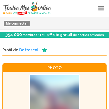
Me connecter
354 000
er
1
site gratuit
membres : TMS
de sorties amicales
Profil de
Bettercall
PHOTO