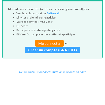
Merci de vous connecter (ou de vous inscrire gratuitement) pour :
Voir le profil complet de
Bettercall
L'inviter à rejoindre une activité
Voir ses activités TMS à venir
Lui écrire
Participer aux sorties qu'il organise
Et bien sûr... proposer des sorties et y participer
Me connecter
ou
Créer un compte (GRATUIT)
Tous les menus sont accessibles via les icônes en haut.