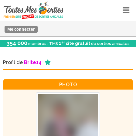
Me connecter
354 000
er
1
site gratuit
membres : TMS
de sorties amicales
Profil de
Brite14
PHOTO