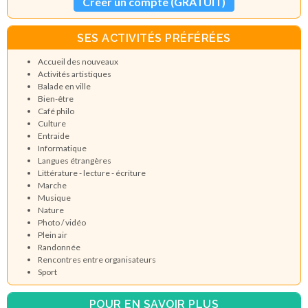
Créer un compte (GRATUIT)
SES ACTIVITÉS PRÉFÉRÉES
Accueil des nouveaux
Activités artistiques
Balade en ville
Bien-être
Café philo
Culture
Entraide
Informatique
Langues étrangères
Littérature - lecture - écriture
Marche
Musique
Nature
Photo / vidéo
Plein air
Randonnée
Rencontres entre organisateurs
Sport
POUR EN SAVOIR PLUS