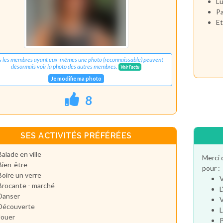
Lu
Pa
Et
s les membres ayant eux-mêmes une photo (reconnaissable) peuvent
désormais voir la photo des autres membres.
Voir l'actu
Je modifie ma photo
8
SES ACTIVITÉS PRÉFÉRÉES
Balade en ville
Merci 
Bien-être
pour :
Boire un verre
V
Brocante - marché
L
Danser
V
Découverte
L
Jouer
P