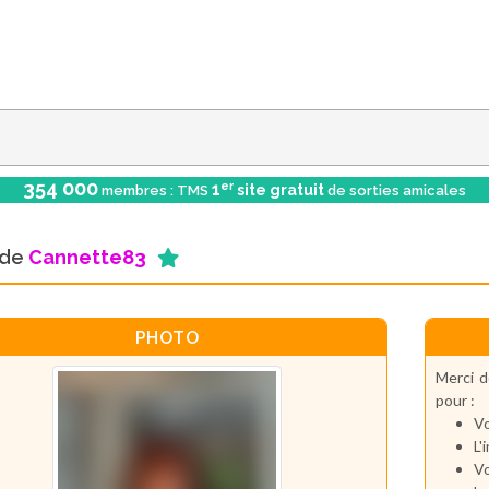
354 000
er
1
site gratuit
membres : TMS
de sorties amicales
l de
Cannette83
PHOTO
Merci d
pour :
Vo
L'
Vo