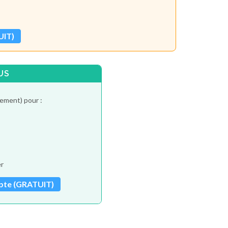
UIT)
US
tement) pour :
er
pte (GRATUIT)