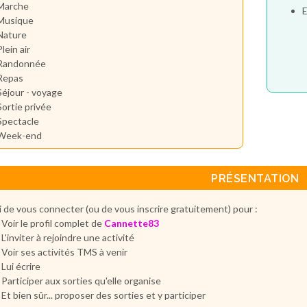
Marche
E
Musique
Nature
Plein air
Randonnée
Repas
Séjour - voyage
Sortie privée
Spectacle
Week-end
PRÉSENTATION
 de vous connecter (ou de vous inscrire gratuitement) pour :
Voir le profil complet de
Cannette83
L'inviter à rejoindre une activité
Voir ses activités TMS à venir
Lui écrire
Participer aux sorties qu'elle organise
Et bien sûr... proposer des sorties et y participer