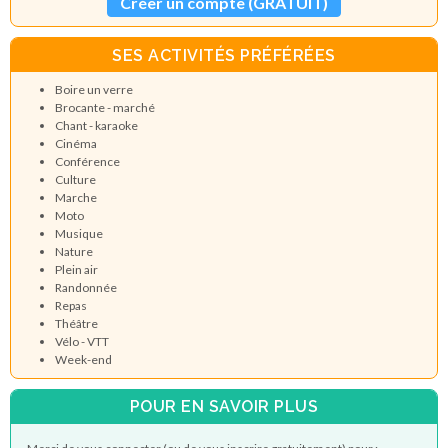
Créer un compte (GRATUIT)
SES ACTIVITÉS PRÉFÉRÉES
Boire un verre
Brocante - marché
Chant - karaoke
Cinéma
Conférence
Culture
Marche
Moto
Musique
Nature
Plein air
Randonnée
Repas
Théâtre
Vélo - VTT
Week-end
POUR EN SAVOIR PLUS