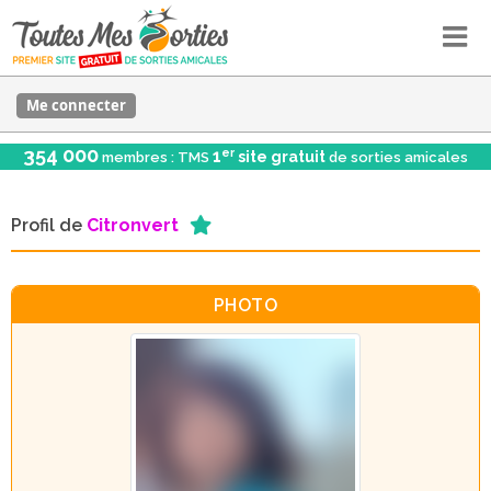
Me connecter
354 000
er
1
site gratuit
membres : TMS
de sorties amicales
Profil de
Citronvert
PHOTO