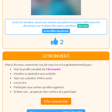
Seuls les membres ayant eux-mêmes une photo (reconnaissable) peuvent
désormais voir la photo des autres membres.
Voir l'actu
Je modifie ma photo
2
CITRONVERT
Merci de vous connecter (ou de vous inscrire gratuitement) pour :
Voir le profil complet de
Citronvert
L'inviter à rejoindre une activité
Voir ses activités TMS à venir
Lui écrire
Participer aux sorties qu'elle organise
Et bien sûr... proposer des sorties et y participer
Me connecter