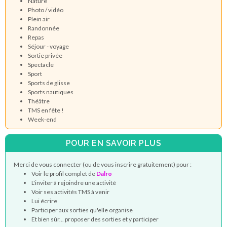
Nature
Photo / vidéo
Plein air
Randonnée
Repas
Séjour - voyage
Sortie privée
Spectacle
Sport
Sports de glisse
Sports nautiques
Théâtre
TMS en fête !
Week-end
POUR EN SAVOIR PLUS
Merci de vous connecter (ou de vous inscrire gratuitement) pour :
Voir le profil complet de
Dalro
L'inviter à rejoindre une activité
Voir ses activités TMS à venir
Lui écrire
Participer aux sorties qu'elle organise
Et bien sûr... proposer des sorties et y participer