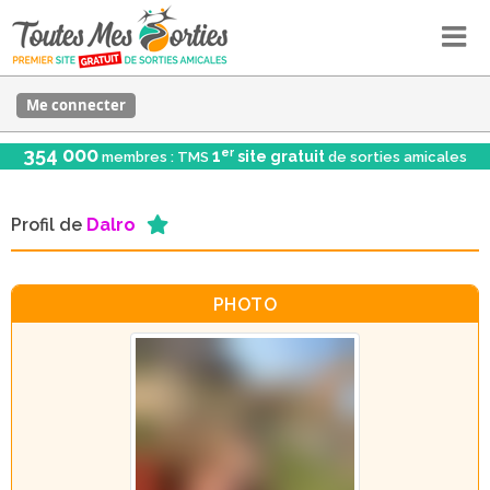
Me connecter
354 000
er
1
site gratuit
membres : TMS
de sorties amicales
Profil de
Dalro
PHOTO