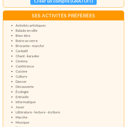
Créer un compte (GRATUIT)
SES ACTIVITÉS PRÉFÉRÉES
Activités artistiques
Balade en ville
Bien-être
Boire un verre
Brocante - marché
Caritatif
Chant - karaoke
Cinéma
Conférence
Cuisine
Culture
Danser
Découverte
Écologie
Entraide
Informatique
Jouer
Littérature - lecture - écriture
Marche
Musique