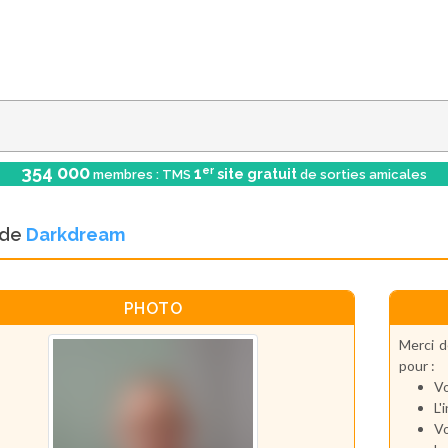
354 000
er
1
site gratuit
membres : TMS
de sorties amicales
l de
Darkdream
PHOTO
Merci d
pour :
Vo
L'
Vo