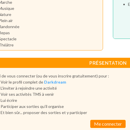
Marche
E
Musique
Nature
Plein air
Randonnée
Repas
Spectacle
Théâtre
PRÉSENTATION
 de vous connecter (ou de vous inscrire gratuitement) pour :
Voir le profil complet de
Darkdream
L'inviter à rejoindre une activité
Voir ses activités TMS à venir
Lui écrire
Participer aux sorties qu'il organise
Et bien sûr... proposer des sorties et y participer
Me connecter