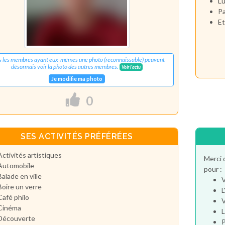
Lu
Pa
Et
s les membres ayant eux-mêmes une photo (reconnaissable) peuvent
désormais voir la photo des autres membres.
Voir l'actu
Je modifie ma photo
0
SES ACTIVITÉS PRÉFÉRÉES
Activités artistiques
Merci 
Automobile
pour :
Balade en ville
V
Boire un verre
L
Café philo
V
Cinéma
L
Découverte
P