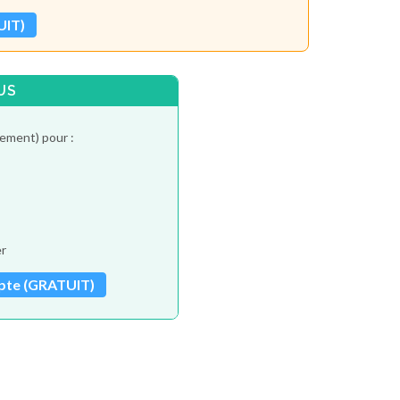
UIT)
US
tement) pour :
er
pte (GRATUIT)