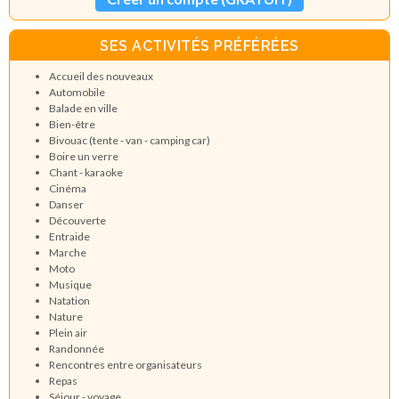
SES ACTIVITÉS PRÉFÉRÉES
Accueil des nouveaux
Automobile
Balade en ville
Bien-être
Bivouac (tente - van - camping car)
Boire un verre
Chant - karaoke
Cinéma
Danser
Découverte
Entraide
Marche
Moto
Musique
Natation
Nature
Plein air
Randonnée
Rencontres entre organisateurs
Repas
Séjour - voyage