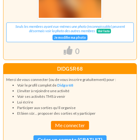
Seuls les membres ayant eux-mêmes une photo (reconnaissable) peuvent
désormais voir la photo des autres membres.
Voir l'actu
Je modifie ma photo
0
DIDGSR68
Merci de vous connecter (ou de vous inscrire gratuitement) pour :
Voir le profil complet de
Didgsr68
L'inviter à rejoindre une activité
Voir ses activités TMS à venir
Lui écrire
Participer aux sorties qu'il organise
Et bien sûr... proposer des sorties et y participer
Me connecter
Créer un compte (GRATUIT)