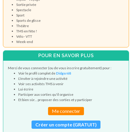
Sortie privée
Spectacle
Sport
Sports de glisse
Théâtre
TMS en fête !
Vélo - VTT
Week-end
POUR EN SAVOIR PLUS
Merci de vous connecter (ou de vous inscrire gratuitement) pour :
Voir le profil complet de
Didgsr68
L'inviter à rejoindre une activité
Voir ses activités TMS à venir
Lui écrire
Participer aux sorties qu'il organise
Et bien sûr... proposer des sorties et y participer
Me connecter
Créer un compte (GRATUIT)