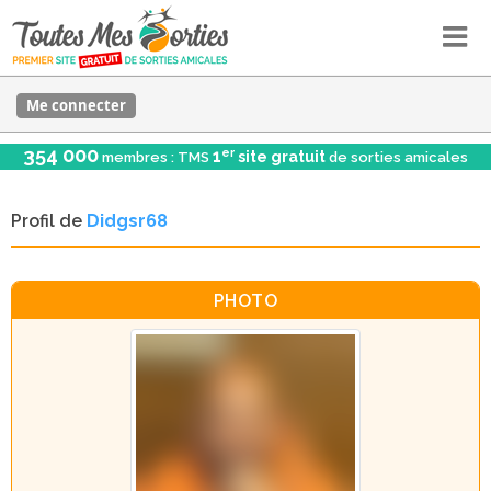
Me connecter
354 000
er
1
site gratuit
membres : TMS
de sorties amicales
Profil de
Didgsr68
PHOTO