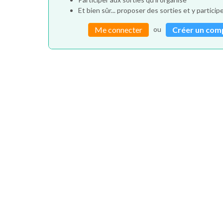
Et bien sûr... proposer des sorties et y particip
ou
Me connecter
Créer un com