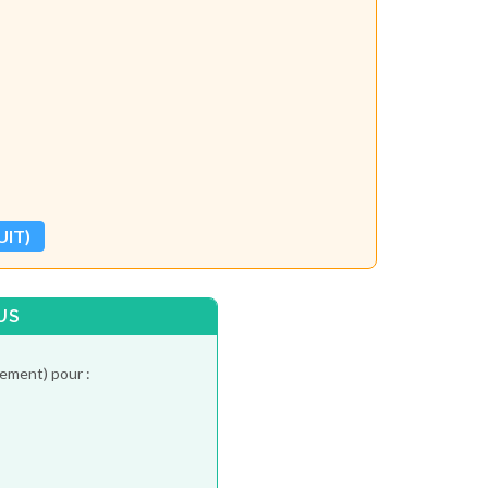
UIT)
US
tement) pour :