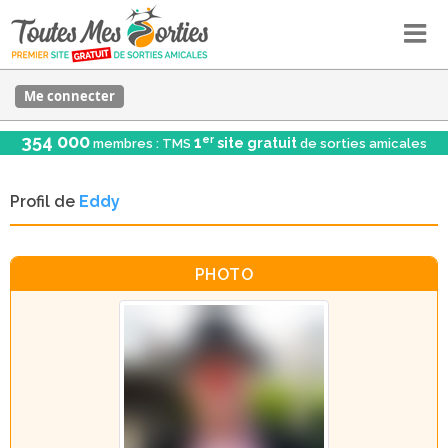
Me connecter
354 000
er
1
site gratuit
membres : TMS
de sorties amicales
Profil de
Eddy
PHOTO