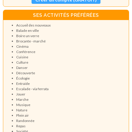
SES ACTIVITÉS PRÉFÉRÉES
Accueil des nouveaux
Balade en ville
Boire un verre
Brocante - marché
Cinéma
Conférence
Cuisine
Culture
Danser
Découverte
Écologie
Entraide
Escalade - via ferrata
Jouer
Marche
Musique
Nature
Plein air
Randonnée
Repas
Société