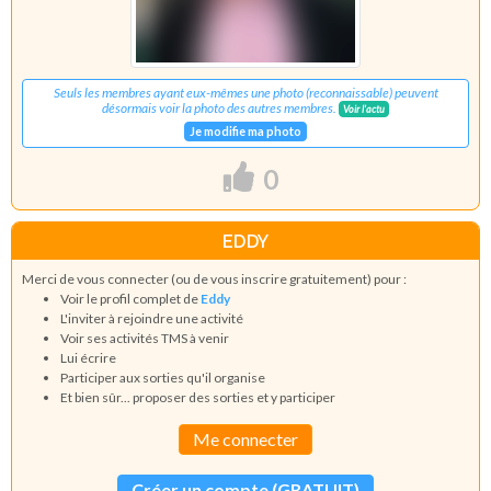
Seuls les membres ayant eux-mêmes une photo (reconnaissable) peuvent
désormais voir la photo des autres membres.
Voir l'actu
Je modifie ma photo
0
EDDY
Merci de vous connecter (ou de vous inscrire gratuitement) pour :
Voir le profil complet de
Eddy
L'inviter à rejoindre une activité
Voir ses activités TMS à venir
Lui écrire
Participer aux sorties qu'il organise
Et bien sûr... proposer des sorties et y participer
Me connecter
Créer un compte (GRATUIT)