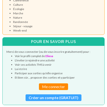
Conférence
Culture
Écologie
Marche
Nature
Randonnée
Séjour - voyage
Week-end
POUR EN SAVOIR PLUS
Merci de vous connecter (ou de vous inscrire gratuitement) pour :
Voir le profil complet de
Eliesa
L'inviter à rejoindre une activité
Voir ses activités TMS à venir
Lui écrire
Participer aux sorties qu'elle organise
Et bien sûr... proposer des sorties et y participer
Me connecter
Créer un compte (GRATUIT)