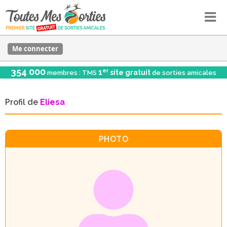
Me connecter
354 000
er
1
site gratuit
membres : TMS
de sorties amicales
Profil de
Eliesa
PHOTO