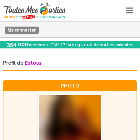
Me connecter
354 000
er
1
site gratuit
membres : TMS
de sorties amicales
Profil de
Estola
PHOTO