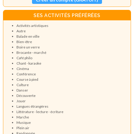
SES ACTIVITÉS PRÉFÉRÉES
Activités artistiques
Autre
Balade en ville
Bien-être
Boire un verre
Brocante - marché
Café philo
Chant - karaoke
Cinéma
Conférence
Course à pied
Culture
Danser
Découverte
Jouer
Langues étrangères
Littérature - lecture - écriture
Marche
Musique
Plein air
Randonnée