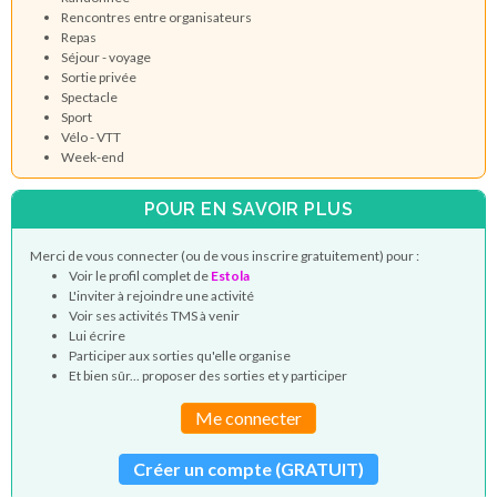
Rencontres entre organisateurs
Repas
Séjour - voyage
Sortie privée
Spectacle
Sport
Vélo - VTT
Week-end
POUR EN SAVOIR PLUS
Merci de vous connecter (ou de vous inscrire gratuitement) pour :
Voir le profil complet de
Estola
L'inviter à rejoindre une activité
Voir ses activités TMS à venir
Lui écrire
Participer aux sorties qu'elle organise
Et bien sûr... proposer des sorties et y participer
Me connecter
Créer un compte (GRATUIT)