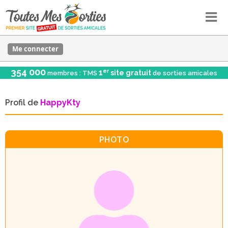
Me connecter
354 000
er
1
site gratuit
membres : TMS
de sorties amicales
Profil de
HappyKty
PHOTO