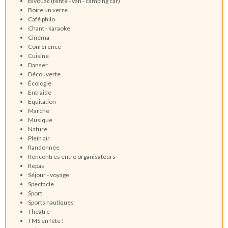
Bivouac (tente - van - camping car)
Boire un verre
Café philo
Chant - karaoke
Cinéma
Conférence
Cuisine
Danser
Découverte
Écologie
Entraide
Équitation
Marche
Musique
Nature
Plein air
Randonnée
Rencontres entre organisateurs
Repas
Séjour - voyage
Spectacle
Sport
Sports nautiques
Théâtre
TMS en fête !