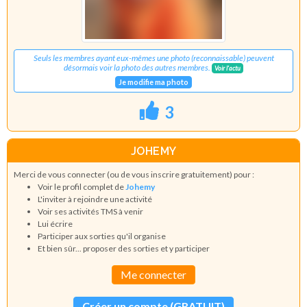
Seuls les membres ayant eux-mêmes une photo (reconnaissable) peuvent
désormais voir la photo des autres membres.
Voir l'actu
Je modifie ma photo
3
JOHEMY
Merci de vous connecter (ou de vous inscrire gratuitement) pour :
Voir le profil complet de
Johemy
L'inviter à rejoindre une activité
Voir ses activités TMS à venir
Lui écrire
Participer aux sorties qu'il organise
Et bien sûr... proposer des sorties et y participer
Me connecter
Créer un compte (GRATUIT)