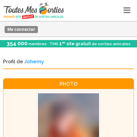
Me connecter
354 000
er
1
site gratuit
membres : TMS
de sorties amicales
Profil de
Johemy
PHOTO