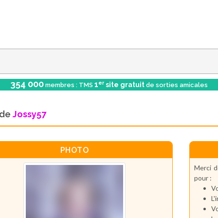
354 000
er
1
site gratuit
membres : TMS
de sorties amicales
l de
Jossy57
PHOTO
Merci d
pour :
Vo
L'
Vo