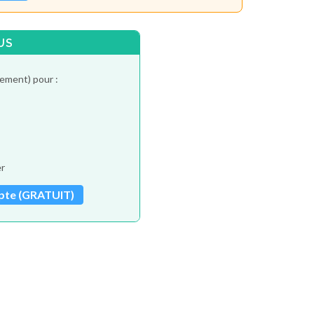
US
tement) pour :
er
pte (GRATUIT)