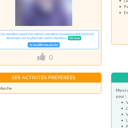
Lu
Pa
Et
s les membres ayant eux-mêmes une photo (reconnaissable) peuvent
désormais voir la photo des autres membres.
Voir l'actu
Je modifie ma photo
0
SES ACTIVITÉS PRÉFÉRÉES
Marche
Merci 
pour :
V
L
V
L
P