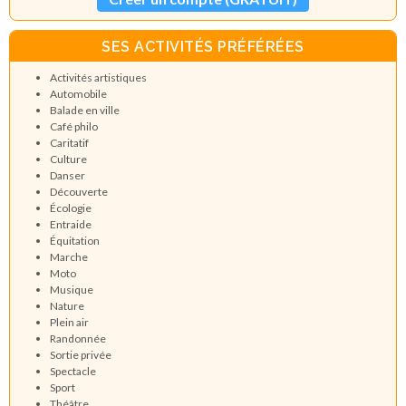
SES ACTIVITÉS PRÉFÉRÉES
Activités artistiques
Automobile
Balade en ville
Café philo
Caritatif
Culture
Danser
Découverte
Écologie
Entraide
Équitation
Marche
Moto
Musique
Nature
Plein air
Randonnée
Sortie privée
Spectacle
Sport
Théâtre