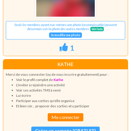
Seuls les membres ayant eux-mêmes une photo (reconnaissable) peuvent
désormais voir la photo des autres membres.
Voir l'actu
Je modifie ma photo
1
KATHE
Merci de vous connecter (ou de vous inscrire gratuitement) pour :
Voir le profil complet de
Kathe
L'inviter à rejoindre une activité
Voir ses activités TMS à venir
Lui écrire
Participer aux sorties qu'elle organise
Et bien sûr... proposer des sorties et y participer
Me connecter
Créer un compte (GRATUIT)