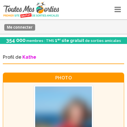
Me connecter
354 000
er
1
site gratuit
membres : TMS
de sorties amicales
Profil de
Kathe
PHOTO